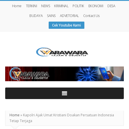
Home
TERKINI
NEWS
KRIMINAL
POLITIK
EKONOMI
DESA
BUDAYA
SAINS
ADVETORIAL
Contact Us
Cek Youtube Kami
Warawaranews
Home
»
Kapolri Ajak Umat Kristiani Doakan Persatuan Indonesia
Tetap Terjaga