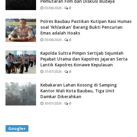
Pemutaran Film dan Diskusi Budaya
05/08/2026
-
0
Polres Baubau Pastikan Kutipan Kasi Humas
soal ‘Ikhlaskan’ Barang Bukti Pencurian
Emas adalah Hoaks
05/08/2026
-
0
Kapolda Sultra Pimpin Sertijab Sejumlah
Pejabat Utama dan Kapolres Jajaran Serta
Lantik Kapolres Konawe Kepulauan
31/07/2026
-
0
Kebakaran Lahan Kosong di Samping
Kantor Wali Kota Baubau, Tiga Unit
Damkar Dikerahkan
30/07/2026
-
0
Google+