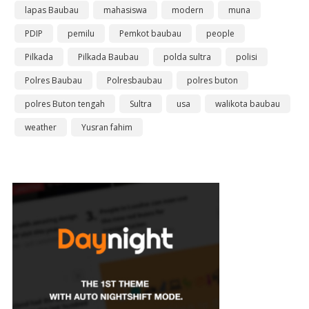
lapas Baubau
mahasiswa
modern
muna
PDIP
pemilu
Pemkot baubau
people
Pilkada
Pilkada Baubau
polda sultra
polisi
Polres Baubau
Polresbaubau
polres buton
polres Buton tengah
Sultra
usa
walikota baubau
weather
Yusran fahim