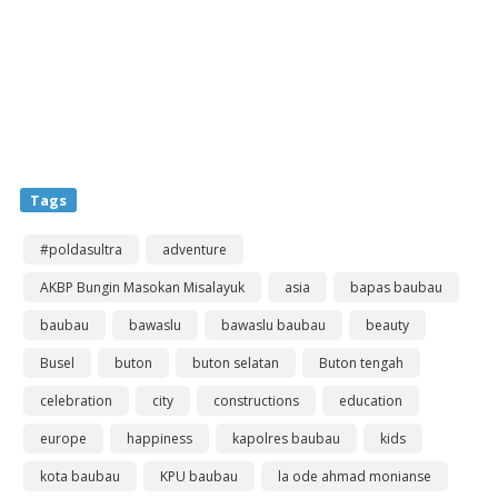
Tags
#poldasultra
adventure
AKBP Bungin Masokan Misalayuk
asia
bapas baubau
baubau
bawaslu
bawaslu baubau
beauty
Busel
buton
buton selatan
Buton tengah
celebration
city
constructions
education
europe
happiness
kapolres baubau
kids
kota baubau
KPU baubau
la ode ahmad monianse