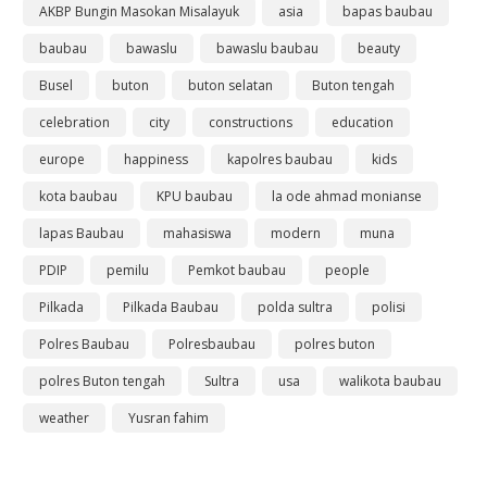
AKBP Bungin Masokan Misalayuk
asia
bapas baubau
baubau
bawaslu
bawaslu baubau
beauty
Busel
buton
buton selatan
Buton tengah
celebration
city
constructions
education
europe
happiness
kapolres baubau
kids
kota baubau
KPU baubau
la ode ahmad monianse
lapas Baubau
mahasiswa
modern
muna
PDIP
pemilu
Pemkot baubau
people
Pilkada
Pilkada Baubau
polda sultra
polisi
Polres Baubau
Polresbaubau
polres buton
polres Buton tengah
Sultra
usa
walikota baubau
weather
Yusran fahim