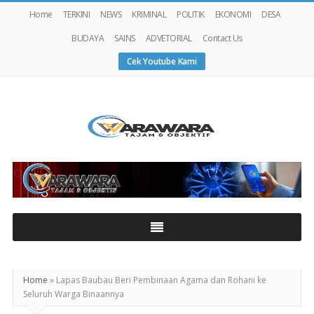
Home
TERKINI
NEWS
KRIMINAL
POLITIK
EKONOMI
DESA
BUDAYA
SAINS
ADVETORIAL
Contact Us
Cek Youtube Kami
Warawaranews
Home
»
Lapas Baubau Beri Pembinaan Agama dan Rohani ke
Seluruh Warga Binaannya