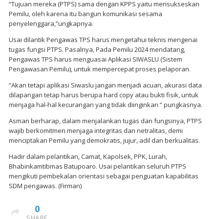
“Tujuan mereka (PTPS) sama dengan KPPS yaitu mensukseskan
Pemilu, oleh karena itu bangun komunikasi sesama
penyelenggara,”ungkapnya.
Usai dilantik Pengawas TPS harus mengetahui teknis mengenai
tugas fungsi PTPS. Pasalnya, Pada Pemilu 2024 mendatang,
Pengawas TPS harus menguasai Aplikasi SIWASLU (Sistem
Pengawasan Pemilu), untuk mempercepat proses pelaporan.
“Akan tetapi aplikasi Siwaslu jangan menjadi acuan, akurasi data
dilapangan tetap harus berupa hard copy atau bukti fisik, untuk
menjaga hal-hal kecurangan yang tidak diinginkan ” pungkasnya.
Asman berharap, dalam menjalankan tugas dan fungsinya, PTPS
wajib berkomitmen menjaga integritas dan netralitas, demi
menciptakan Pemilu yang demokratis, jujur, adil dan berkualitas.
Hadir dalam pelantikan, Camat, Kapolsek, PPK, Lurah,
Bhabinkamtibmas Batupoaro. Usai pelantikan seluruh PTPS
mengikuti pembekalan orientasi sebagai penguatan kapabilitas
SDM pengawas. (Firman)
0
SHARE