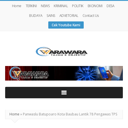
Home
TERKINI
NEWS
KRIMINAL
POLITIK
EKONOMI
DESA
BUDAYA
SAINS
ADVETORIAL
Contact Us
Cek Youtube Kami
Warawaranews
Home
»
Panwaslu Batupoaro Kota Baubau Lantik 78 Pengawas TPS