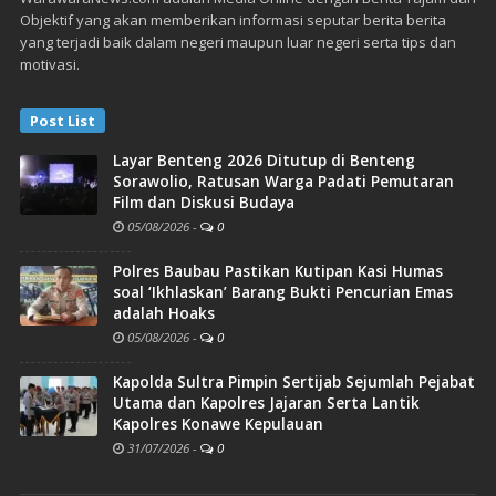
Objektif yang akan memberikan informasi seputar berita berita
yang terjadi baik dalam negeri maupun luar negeri serta tips dan
motivasi.
Post List
Layar Benteng 2026 Ditutup di Benteng
Sorawolio, Ratusan Warga Padati Pemutaran
Film dan Diskusi Budaya
05/08/2026
-
0
Polres Baubau Pastikan Kutipan Kasi Humas
soal ‘Ikhlaskan’ Barang Bukti Pencurian Emas
adalah Hoaks
05/08/2026
-
0
Kapolda Sultra Pimpin Sertijab Sejumlah Pejabat
Utama dan Kapolres Jajaran Serta Lantik
Kapolres Konawe Kepulauan
31/07/2026
-
0