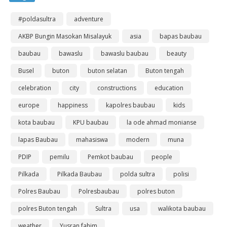
#poldasultra
adventure
AKBP Bungin Masokan Misalayuk
asia
bapas baubau
baubau
bawaslu
bawaslu baubau
beauty
Busel
buton
buton selatan
Buton tengah
celebration
city
constructions
education
europe
happiness
kapolres baubau
kids
kota baubau
KPU baubau
la ode ahmad monianse
lapas Baubau
mahasiswa
modern
muna
PDIP
pemilu
Pemkot baubau
people
Pilkada
Pilkada Baubau
polda sultra
polisi
Polres Baubau
Polresbaubau
polres buton
polres Buton tengah
Sultra
usa
walikota baubau
weather
Yusran fahim