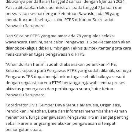
dibukanya pendaftaran tanggal 2 sampai dengan 6 Januari 2024,
Pasca ditetapkan lolos administrasi pada tanggal 7 Januari dan
persyaratan sesuai dengan ketentuan Bawaslu, ada 98 yang
mendaftarkan di sebagai calon PTPS di Kantor Sekretariat
Panwaslu Batupoaro.
Dari 98 calon PTPS yang melamar ada 78 yang lolos seleksi
wawancara. Hari ini, para calon Pengawas TPS se-Kecamatan akan
dilantik sekaligus diberi Bimbingan Teknis (Bimtek) tentang tata cara
melaksanakan tugas pengawasan di PTPS.
“Alhamdulillah hari ini sudah dilaksanakan pelantikan PTPS,
Selamat kepada para Pengawas PTPS yang sudah dilantik, semoga
Pengawas TPS dapat menjalankan tugas sebaik-baiknya sesuai
dengan regulasi, karena PTPS bertanggungjawab semua proses
aktivitas pemungutan dan perhitungan suara,”tutur Ketua
Panwaslu Batupoaro.
Koordinator Divisi Sumber Daya ManusiaManusia, Organisasi,
Pendidikan, Pelatihan, Data dan informasi menambahkan Asman
menambah, fungsi pengawasan Pengawas TPS ini sangat penting
sekali, karena langsung melakukan pengawasan di tempat
pemungutan suara.