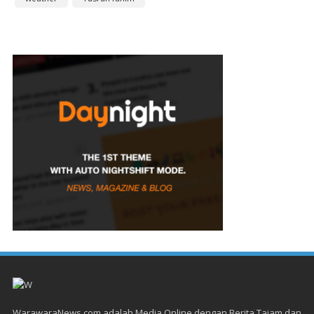
WarawaraNews.com adalah Media Online dengan Berita Tajam dan