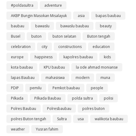
#poldasultra
adventure
AKBP Bungin Masokan Misalayuk
asia
bapas baubau
baubau
bawaslu
bawaslu baubau
beauty
Busel
buton
buton selatan
Buton tengah
celebration
city
constructions
education
europe
happiness
kapolres baubau
kids
kota baubau
KPU baubau
la ode ahmad monianse
lapas Baubau
mahasiswa
modern
muna
PDIP
pemilu
Pemkot baubau
people
Pilkada
Pilkada Baubau
polda sultra
polisi
Polres Baubau
Polresbaubau
polres buton
polres Buton tengah
Sultra
usa
walikota baubau
weather
Yusran fahim