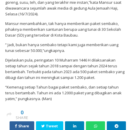
goreng, susu, teh, dan yang terakhir mie instan,”kata Mansur saat
diwawancara sejumlah awak media di gedung Aula Jemaah Haji,
Selasa (16/7/2024).
Mansur menambahkan, tak hanya memberikan paket sembako,
pihaknya memberikan santunan berupa uang tunai di 30 Sekolah
Dasar (SD) yang tersebar di Kota Baubau.
” Jadi, bukan hanya sembako tetapi kami juga memberikan uang
tunai sebesar 50.000,”ungkapnya.
Dijelaskan pula, peringatan 10 Muharram 1446 H dilaksanakan
setiap tahun sejak tahun 2018 sampai dengan tahun 2024 terus
bertambah. Terbukti pada tahun 2023 ada 500 paket sembako yang
dibagi dan tahun ini meningkat sampai 1.200 paket.
“Kemenag setiap Tahun bagai paket sembako, dan setiap tahun
terus bertambah. Tahun ini ada 1.2000 paket yang dibagikan anak
yatim,” pungkasnya. (Man)
0
SHARE
Share
Tweet