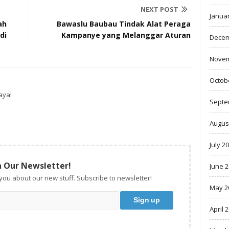
NEXT POST
Janua
ah
Bawaslu Baubau Tindak Alat Peraga
di
Kampanye yang Melanggar Aturan
Decem
Novem
Octob
aya!
Septe
Augus
July 2
n Our Newsletter!
June 
 you about our new stuff. Subscribe to newsletter!
May 2
April 