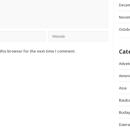
Decem
Novem
Octob
Cat
this browser for the next time I comment.
Adveto
Ameri
Asia
Baub
Buda
Daer