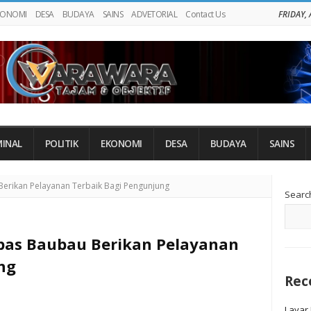
KONOMI
DESA
BUDAYA
SAINS
ADVETORIAL
Contact Us
FRIDAY,
MINAL
POLITIK
EKONOMI
DESA
BUDAYA
SAINS
Si
Berikan Pelayanan Terbaik Bagi Pengunjung
Searc
Si
apas Baubau Berikan Pelayanan
ng
Rec
Layar 