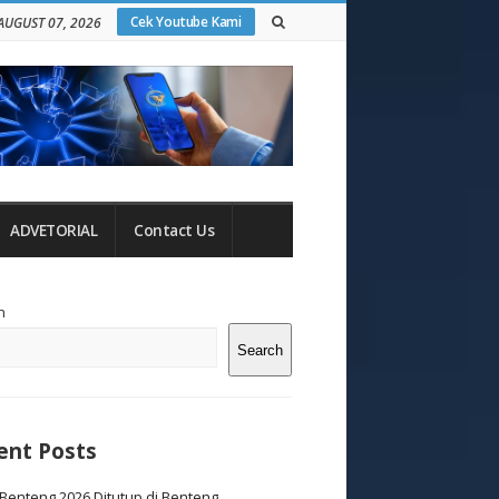
Cek Youtube Kami
 AUGUST 07, 2026
ADVETORIAL
Contact Us
te
h
debar
Search
ent Posts
Benteng 2026 Ditutup di Benteng