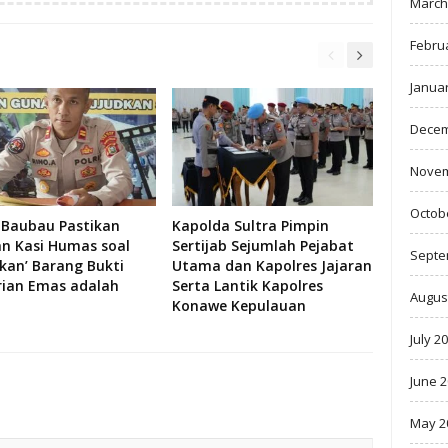
March
Febru
Janua
Decem
Novem
Octob
 Baubau Pastikan
Kapolda Sultra Pimpin
an Kasi Humas soal
Sertijab Sejumlah Pejabat
Septe
skan’ Barang Bukti
Utama dan Kapolres Jajaran
rian Emas adalah
Serta Lantik Kapolres
Augus
Konawe Kepulauan
July 2
June 
May 2