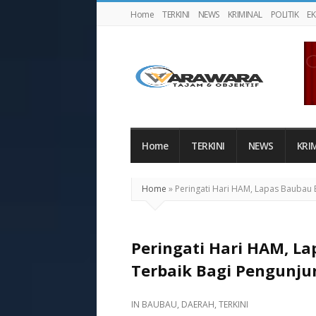
Home
TERKINI
NEWS
KRIMINAL
POLITIK
E
Warawaranews
Home
TERKINI
NEWS
KRI
Home
»
Peringati Hari HAM, Lapas Baubau 
Peringati Hari HAM, L
Terbaik Bagi Pengunju
IN
BAUBAU
,
DAERAH
,
TERKINI