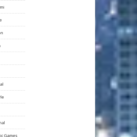
mi
e
on
h
al
yle
nal
ic Games