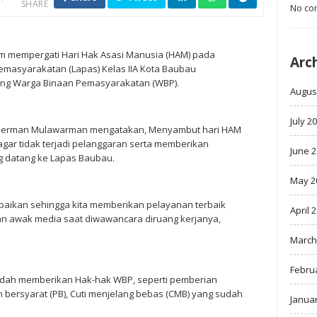
SHARE
No co
mempergati Hari Hak Asasi Manusia (HAM) pada
Arc
emasyarakatan (Lapas) Kelas IIA Kota Baubau
ng Warga Binaan Pemasyarakatan (WBP).
Augus
July 2
u Herman Mulawarman mengatakan, Menyambut hari HAM
ar tidak terjadi pelanggaran serta memberikan
June 
ng datang ke Lapas Baubau.
May 2
erbaikan sehingga kita memberikan pelayanan terbaik
April 
an awak media saat diwawancara diruang kerjanya,
March
Febru
dah memberikan Hak-hak WBP, seperti pemberian
an bersyarat (PB), Cuti menjelang bebas (CMB) yang sudah
Janua