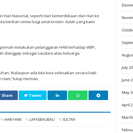
Decem
an Hari Nasional, seperti Hari kemerdekaan dan Hari ke
Novem
a berikan remisi bagi umat kristen. itulah yang kami
Octob
Septe
k pernah melakukan pelanggaran HAM terhadap WBP,
ah dianggap sebagai saudara atau keluarga.
Augus
July 2
elisihan, Walaupun ada kita bisa selesaikan secara baik-
an Ham,”tutup Herman.
June 
May 2
Share
Tweet
April 
March
HARI HAM
LAPASBAUBAU
SULTRA
Febru