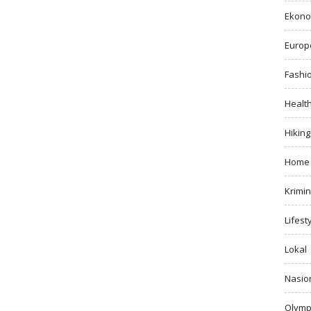
Ekono
Europ
Fashi
Healt
Hiking
Home
Krimin
Lifest
Lokal
Nasio
Olymp