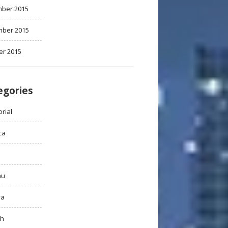
ber 2015
ber 2015
er 2015
egories
rial
ca
au
ya
ah