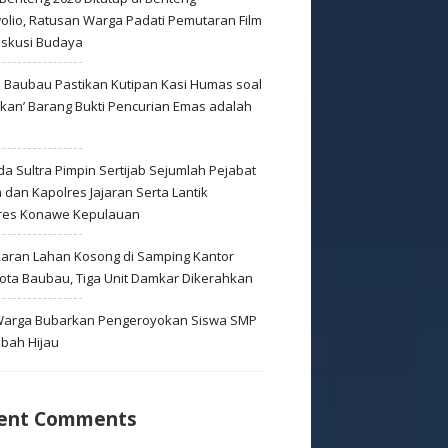
olio, Ratusan Warga Padati Pemutaran Film
iskusi Budaya
s Baubau Pastikan Kutipan Kasi Humas soal
skan’ Barang Bukti Pencurian Emas adalah
s
a Sultra Pimpin Sertijab Sejumlah Pejabat
dan Kapolres Jajaran Serta Lantik
res Konawe Kepulauan
aran Lahan Kosong di Samping Kantor
Kota Baubau, Tiga Unit Damkar Dikerahkan
 Warga Bubarkan Pengeroyokan Siswa SMP
mbah Hijau
ent Comments