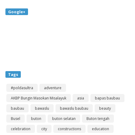
Google+
Tags
#poldasultra
adventure
AKBP Bungin Masokan Misalayuk
asia
bapas baubau
baubau
bawaslu
bawaslu baubau
beauty
Busel
buton
buton selatan
Buton tengah
celebration
city
constructions
education