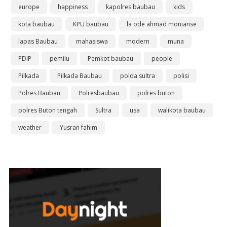
europe
happiness
kapolres baubau
kids
kota baubau
KPU baubau
la ode ahmad monianse
lapas Baubau
mahasiswa
modern
muna
PDIP
pemilu
Pemkot baubau
people
Pilkada
Pilkada Baubau
polda sultra
polisi
Polres Baubau
Polresbaubau
polres buton
polres Buton tengah
Sultra
usa
walikota baubau
weather
Yusran fahim