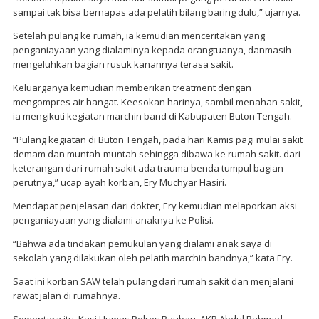
sampai tak bisa bernapas ada pelatih bilang baring dulu,” ujarnya.
Setelah pulang ke rumah, ia kemudian menceritakan yang
penganiayaan yang dialaminya kepada orangtuanya, danmasih
mengeluhkan bagian rusuk kanannya terasa sakit.
Keluarganya kemudian memberikan treatment dengan
mengompres air hangat. Keesokan harinya, sambil menahan sakit,
ia mengikuti kegiatan marchin band di Kabupaten Buton Tengah.
“Pulang kegiatan di Buton Tengah, pada hari Kamis pagi mulai sakit
demam dan muntah-muntah sehingga dibawa ke rumah sakit. dari
keterangan dari rumah sakit ada trauma benda tumpul bagian
perutnya,” ucap ayah korban, Ery Muchyar Hasiri.
Mendapat penjelasan dari dokter, Ery kemudian melaporkan aksi
penganiayaan yang dialami anaknya ke Polisi.
“Bahwa ada tindakan pemukulan yang dialami anak saya di
sekolah yang dilakukan oleh pelatih marchin bandnya,” kata Ery.
Saat ini korban SAW telah pulang dari rumah sakit dan menjalani
rawat jalan di rumahnya.
Sementara itu, Kasi Humas Polres Baubau, AKP Abdul Rahmad,