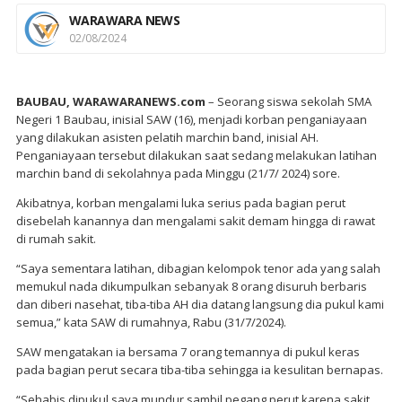
WARAWARA NEWS
02/08/2024
BAUBAU, WARAWARANEWS.com
– Seorang siswa sekolah SMA
Negeri 1 Baubau, inisial SAW (16), menjadi korban penganiayaan
yang dilakukan asisten pelatih marchin band, inisial AH.
Penganiayaan tersebut dilakukan saat sedang melakukan latihan
marchin band di sekolahnya pada Minggu (21/7/ 2024) sore.
Akibatnya, korban mengalami luka serius pada bagian perut
disebelah kanannya dan mengalami sakit demam hingga di rawat
di rumah sakit.
“Saya sementara latihan, dibagian kelompok tenor ada yang salah
memukul nada dikumpulkan sebanyak 8 orang disuruh berbaris
dan diberi nasehat, tiba-tiba AH dia datang langsung dia pukul kami
semua,” kata SAW di rumahnya, Rabu (31/7/2024).
SAW mengatakan ia bersama 7 orang temannya di pukul keras
pada bagian perut secara tiba-tiba sehingga ia kesulitan bernapas.
“Sehabis dipukul saya mundur sambil pegang perut karena sakit