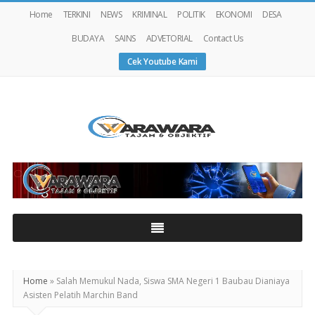
Home
TERKINI
NEWS
KRIMINAL
POLITIK
EKONOMI
DESA
BUDAYA
SAINS
ADVETORIAL
Contact Us
Cek Youtube Kami
Warawaranews
Home
»
Salah Memukul Nada, Siswa SMA Negeri 1 Baubau Dianiaya
Asisten Pelatih Marchin Band