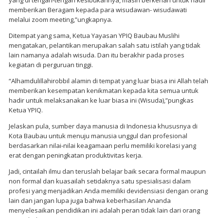
yang di tengah-tengah kesibukannya, masih berkenan untuk hadir
memberikan Beragam kepada para wisudawan- wisudawati
melalui zoom meeting,”ungkapnya.
Ditempat yang sama, Ketua Yayasan YPIQ Baubau Muslihi
mengatakan, pelantikan merupakan salah satu istilah yang tidak
lain namanya adalah wisuda. Dan itu berakhir pada proses
kegiatan di perguruan tinggi.
“Alhamdulillahirobbil alamin di tempat yang luar biasa ini Allah telah
memberikan kesempatan kenikmatan kepada kita semua untuk
hadir untuk melaksanakan ke luar biasa ini (Wisuda),”pungkas
Ketua YPIQ.
Jelaskan pula, sumber daya manusia di Indonesia khususnya di
Kota Baubau untuk menuju manusia unggul dan profesional
berdasarkan nilai-nilai keagamaan perlu memiliki korelasi yang
erat dengan peningkatan produktivitas kerja.
Jadi, cintailah ilmu dan teruslah belajar baik secara formal maupun
non formal dan kuasailah setidaknya satu spesialisasi dalam
profesi yang menjadikan Anda memiliki devidensiasi dengan orang
lain dan jangan lupa juga bahwa keberhasilan Ananda
menyelesaikan pendidikan ini adalah peran tidak lain dari orang