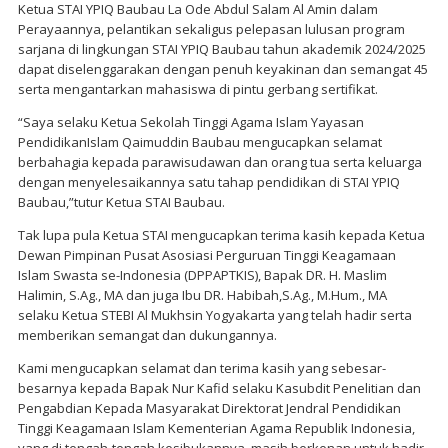
Ketua STAI YPIQ Baubau La Ode Abdul Salam Al Amin dalam
Perayaannya, pelantikan sekaligus pelepasan lulusan program
sarjana di lingkungan STAI YPIQ Baubau tahun akademik 2024/2025
dapat diselenggarakan dengan penuh keyakinan dan semangat 45
serta mengantarkan mahasiswa di pintu gerbang sertifikat.
“Saya selaku Ketua Sekolah Tinggi Agama Islam Yayasan
PendidikanIslam Qaimuddin Baubau mengucapkan selamat
berbahagia kepada parawisudawan dan orang tua serta keluarga
dengan menyelesaikannya satu tahap pendidikan di STAI YPIQ
Baubau,”tutur Ketua STAI Baubau.
Tak lupa pula Ketua STAI mengucapkan terima kasih kepada Ketua
Dewan Pimpinan Pusat Asosiasi Perguruan Tinggi Keagamaan
Islam Swasta se-Indonesia (DPPAPTKIS), Bapak DR. H. Maslim
Halimin, S.Ag., MA dan juga Ibu DR. Habibah,S.Ag., M.Hum., MA
selaku Ketua STEBI Al Mukhsin Yogyakarta yang telah hadir serta
memberikan semangat dan dukungannya.
Kami mengucapkan selamat dan terima kasih yang sebesar-
besarnya kepada Bapak Nur Kafid selaku Kasubdit Penelitian dan
Pengabdian Kepada Masyarakat Direktorat Jendral Pendidikan
Tinggi Keagamaan Islam Kementerian Agama Republik Indonesia,