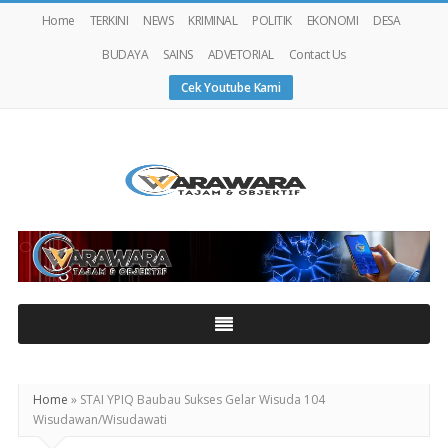
Home
TERKINI
NEWS
KRIMINAL
POLITIK
EKONOMI
DESA
BUDAYA
SAINS
ADVETORIAL
Contact Us
Cek Youtube Kami
Warawaranews
Home
»
STAI YPIQ Baubau Sukses Gelar Wisuda 104
Wisudawan/Wisudawati