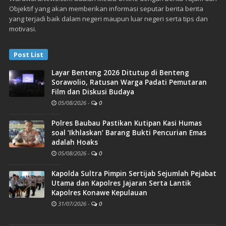
Objektif yang akan memberikan informasi seputar berita berita
yang terjadi baik dalam negeri maupun luar negeri serta tips dan
motivasi.
Post List
Layar Benteng 2026 Ditutup di Benteng
Sorawolio, Ratusan Warga Padati Pemutaran
Film dan Diskusi Budaya
05/08/2026
-
0
Polres Baubau Pastikan Kutipan Kasi Humas
soal ‘Ikhlaskan’ Barang Bukti Pencurian Emas
adalah Hoaks
05/08/2026
-
0
Kapolda Sultra Pimpin Sertijab Sejumlah Pejabat
Utama dan Kapolres Jajaran Serta Lantik
Kapolres Konawe Kepulauan
31/07/2026
-
0