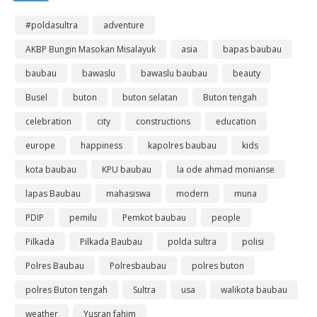
#poldasultra
adventure
AKBP Bungin Masokan Misalayuk
asia
bapas baubau
baubau
bawaslu
bawaslu baubau
beauty
Busel
buton
buton selatan
Buton tengah
celebration
city
constructions
education
europe
happiness
kapolres baubau
kids
kota baubau
KPU baubau
la ode ahmad monianse
lapas Baubau
mahasiswa
modern
muna
PDIP
pemilu
Pemkot baubau
people
Pilkada
Pilkada Baubau
polda sultra
polisi
Polres Baubau
Polresbaubau
polres buton
polres Buton tengah
Sultra
usa
walikota baubau
weather
Yusran fahim