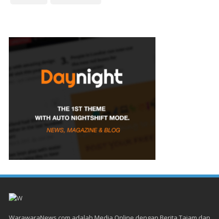
WarawaraNews.com adalah Media Online dengan Berita Tajam dan