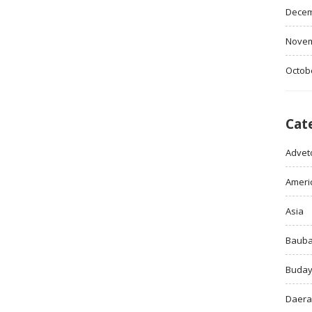
Decem
Novem
Octob
Cat
Adveto
Ameri
Asia
Baub
Buda
Daer