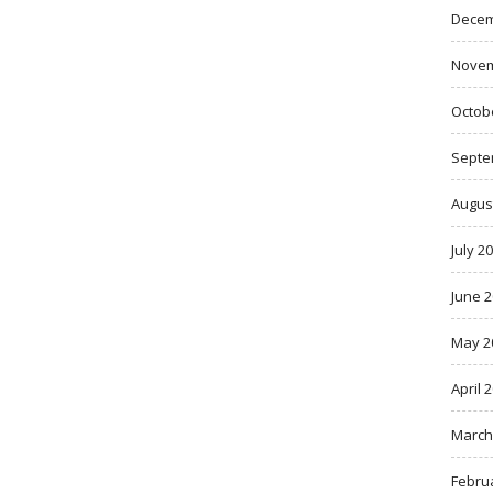
Decem
Novem
Octob
Septe
Augus
July 2
June 
May 2
April 
March
Febru