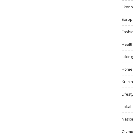
Ekono
Europ
Fashi
Healt
Hiking
Home
Krimin
Lifest
Lokal
Nasio
Olymp