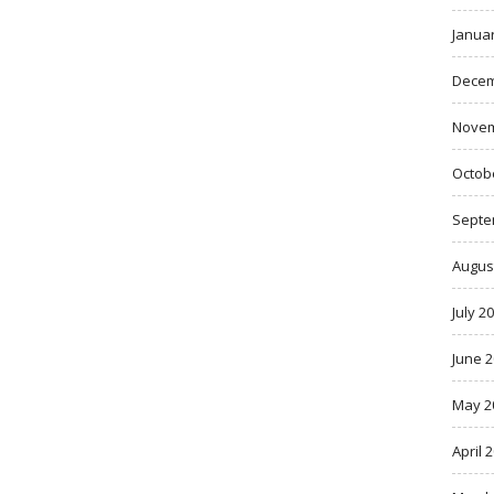
Janua
Decem
Novem
Octob
Septe
Augus
July 2
June 
May 2
April 