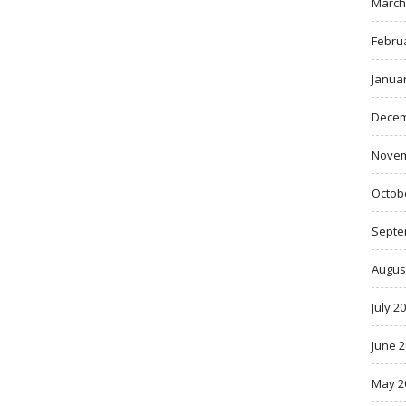
March
Febru
Janua
Decem
Novem
Octob
Septe
Augus
July 2
June 
May 2