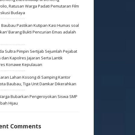
olio, Ratusan Warga Padati Pemutaran Film
iskusi Budaya
s Baubau Pastikan Kutipan Kasi Humas soal
skan’ Barang Bukti Pencurian Emas adalah
s
a Sultra Pimpin Sertijab Sejumlah Pejabat
dan Kapolres Jajaran Serta Lantik
res Konawe Kepulauan
aran Lahan Kosong di Samping Kantor
Kota Baubau, Tiga Unit Damkar Dikerahkan
 Warga Bubarkan Pengeroyokan Siswa SMP
mbah Hijau
ent Comments