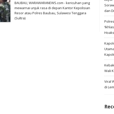
BAUBAU, WARAWARANEWS.com - kericuhan yang
Soraw
mewarnai unjuk rasa di depan Kantor Kepolisian
dan D
Resor atau Polres Baubau, Sulawesi Tenggara
(Sultra)
Polre
‘Ikhla
Hoak
Kapold
Utama 
Kapol
Kebak
Wali 
Viral
di Le
Rec