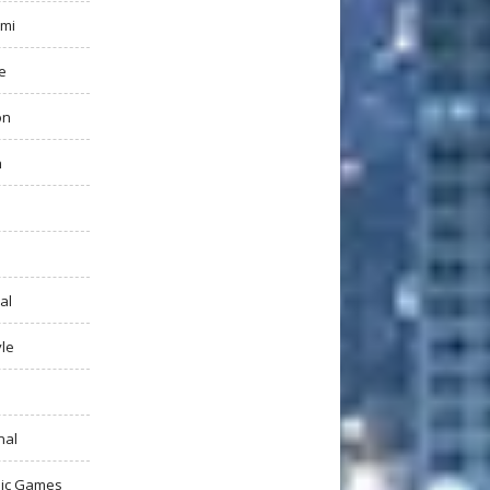
mi
e
on
h
al
yle
nal
ic Games