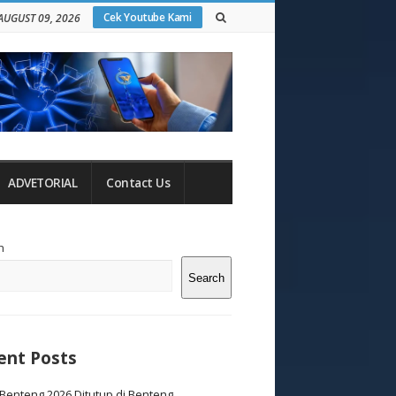
Cek Youtube Kami
AUGUST 09, 2026
ADVETORIAL
Contact Us
te
h
debar
Search
ent Posts
Benteng 2026 Ditutup di Benteng