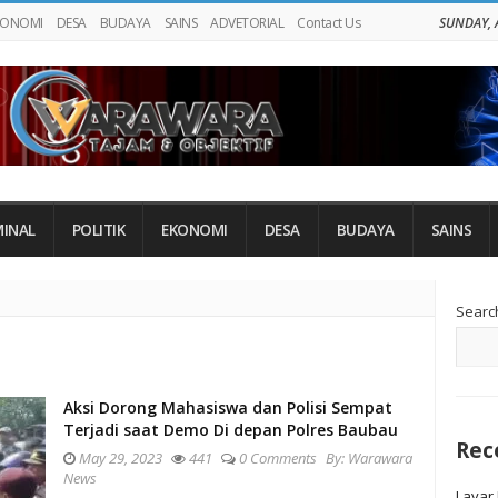
KONOMI
DESA
BUDAYA
SAINS
ADVETORIAL
Contact Us
SUNDAY, 
MINAL
POLITIK
EKONOMI
DESA
BUDAYA
SAINS
Si
Searc
Si
Aksi Dorong Mahasiswa dan Polisi Sempat
Terjadi saat Demo Di depan Polres Baubau
Rec
May 29, 2023
441
0 Comments
By:
Warawara
News
Layar 