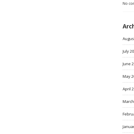
No co
Arc
Augus
July 2
June 
May 2
April 
March
Febru
Janua