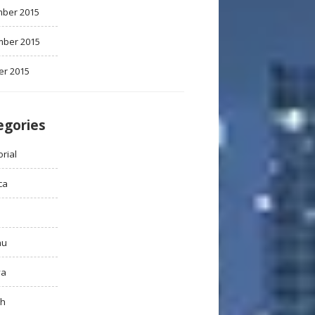
ber 2015
ber 2015
er 2015
egories
rial
ca
au
ya
ah