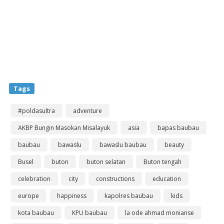
Tags
#poldasultra
adventure
AKBP Bungin Masokan Misalayuk
asia
bapas baubau
baubau
bawaslu
bawaslu baubau
beauty
Busel
buton
buton selatan
Buton tengah
celebration
city
constructions
education
europe
happiness
kapolres baubau
kids
kota baubau
KPU baubau
la ode ahmad monianse