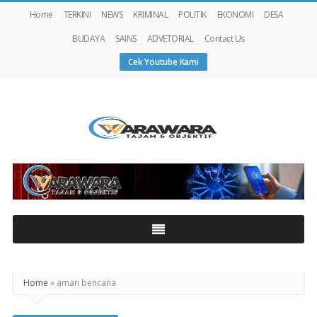
Home
TERKINI
NEWS
KRIMINAL
POLITIK
EKONOMI
DESA
BUDAYA
SAINS
ADVETORIAL
Contact Us
Cek Youtube Kami
Warawaranews
Home
»
aman bencana