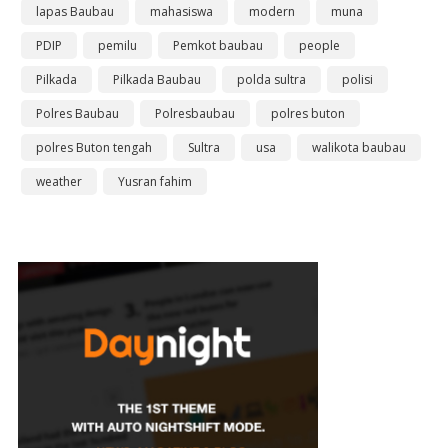
lapas Baubau
mahasiswa
modern
muna
PDIP
pemilu
Pemkot baubau
people
Pilkada
Pilkada Baubau
polda sultra
polisi
Polres Baubau
Polresbaubau
polres buton
polres Buton tengah
Sultra
usa
walikota baubau
weather
Yusran fahim