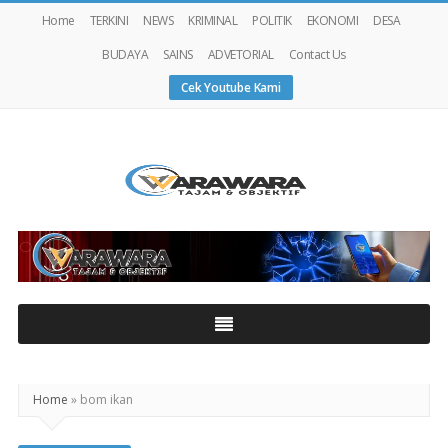
Home
TERKINI
NEWS
KRIMINAL
POLITIK
EKONOMI
DESA
BUDAYA
SAINS
ADVETORIAL
Contact Us
Cek Youtube Kami
Warawaranews
Home
»
bom ikan