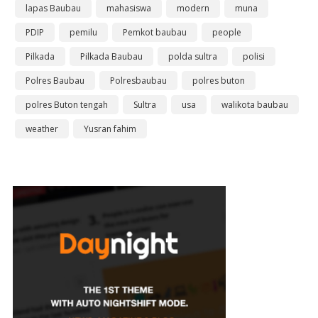
lapas Baubau
mahasiswa
modern
muna
PDIP
pemilu
Pemkot baubau
people
Pilkada
Pilkada Baubau
polda sultra
polisi
Polres Baubau
Polresbaubau
polres buton
polres Buton tengah
Sultra
usa
walikota baubau
weather
Yusran fahim