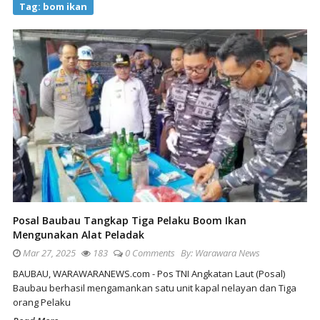
Tag:
bom ikan
Posal Baubau Tangkap Tiga Pelaku Boom Ikan
Mengunakan Alat Peladak
Mar 27, 2025
183
0 Comments
By:
Warawara News
BAUBAU, WARAWARANEWS.com - Pos TNI Angkatan Laut (Posal)
Baubau berhasil mengamankan satu unit kapal nelayan dan Tiga
orang Pelaku