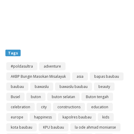
Tags
#poldasultra
adventure
AKBP Bungin Masokan Misalayuk
asia
bapas baubau
baubau
bawaslu
bawaslu baubau
beauty
Busel
buton
buton selatan
Buton tengah
celebration
city
constructions
education
europe
happiness
kapolres baubau
kids
kota baubau
KPU baubau
la ode ahmad monianse