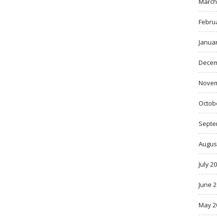
March
Febru
Janua
Decem
Novem
Octob
Septe
Augus
July 2
June 
May 2