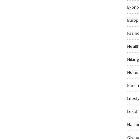
Ekono
Europ
Fashi
Healt
Hiking
Home
Krimin
Lifest
Lokal
Nasio
Olymp