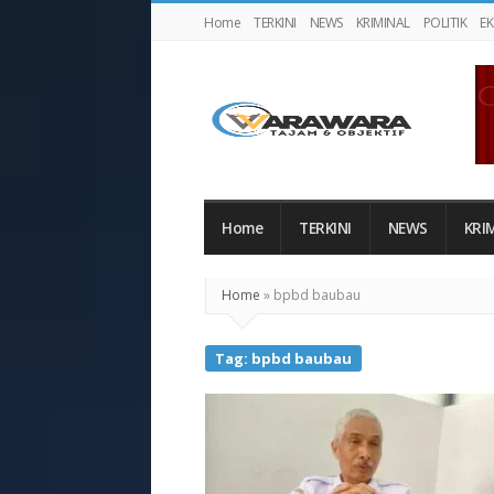
Home
TERKINI
NEWS
KRIMINAL
POLITIK
E
Warawaranews
Home
TERKINI
NEWS
KRI
Home
»
bpbd baubau
Tag:
bpbd baubau