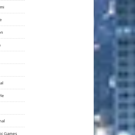
mi
e
on
h
al
yle
nal
ic Games