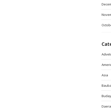
Decem
Novem
Octob
Cat
Adveto
Ameri
Asia
Baub
Buda
Daer