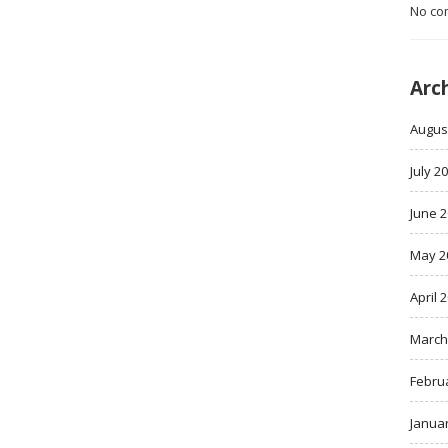
No co
Arc
Augus
July 2
June 
May 2
April 
March
Febru
Janua