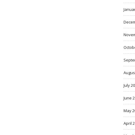
Janua
Decem
Novem
Octob
Septe
Augus
July 2
June 
May 2
April 