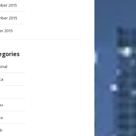
ber 2015
ber 2015
er 2015
egories
rial
ca
au
ya
ah