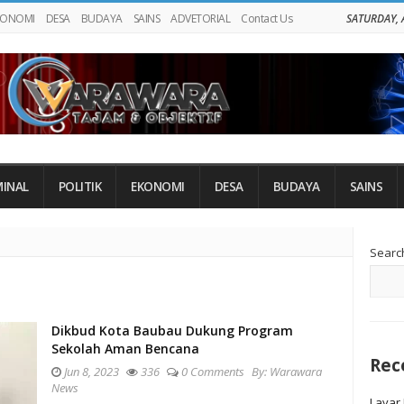
KONOMI
DESA
BUDAYA
SAINS
ADVETORIAL
Contact Us
SATURDAY, 
MINAL
POLITIK
EKONOMI
DESA
BUDAYA
SAINS
Si
Searc
Si
Dikbud Kota Baubau Dukung Program
Sekolah Aman Bencana
Rec
Jun 8, 2023
336
0 Comments
By:
Warawara
News
Layar 