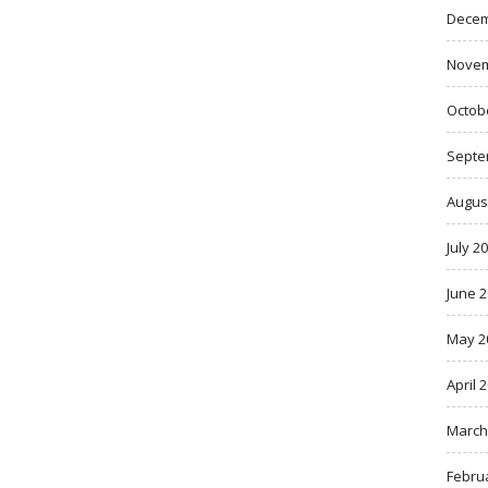
Decem
Novem
Octob
Septe
Augus
July 2
June 
May 2
April 
March
Febru