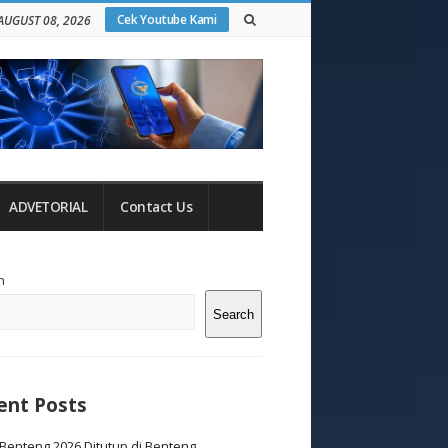
Cek Youtube Kami
AUGUST 08, 2026
ADVETORIAL
Contact Us
te
h
debar
Search
ent Posts
Benteng 2026 Ditutup di Benteng