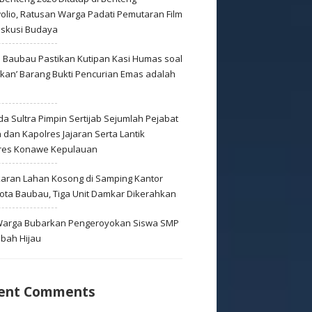
olio, Ratusan Warga Padati Pemutaran Film
iskusi Budaya
s Baubau Pastikan Kutipan Kasi Humas soal
skan’ Barang Bukti Pencurian Emas adalah
s
a Sultra Pimpin Sertijab Sejumlah Pejabat
dan Kapolres Jajaran Serta Lantik
res Konawe Kepulauan
aran Lahan Kosong di Samping Kantor
Kota Baubau, Tiga Unit Damkar Dikerahkan
 Warga Bubarkan Pengeroyokan Siswa SMP
mbah Hijau
ent Comments