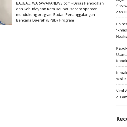
BAUBAU, WARAWARANEWS.com - Dinas Pendidikan
Soraw
dan Kebudayaan Kota Baubau secara spontan
dan D
mendukung program Badan Penanggulangan
Bencana Daerah (BPBD). Program
Polre
‘Ikhla
Hoak
Kapold
Utama 
Kapol
Kebak
Wali 
Viral
di Le
Rec