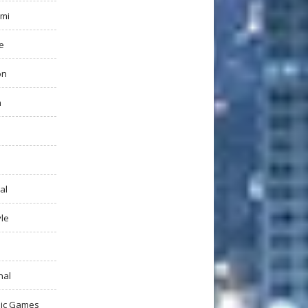
mi
e
on
h
al
yle
nal
ic Games