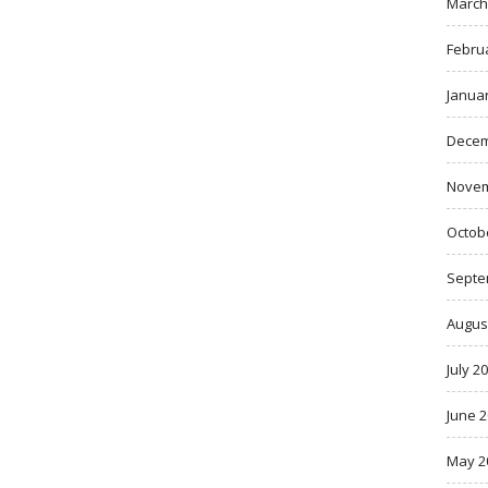
March
Febru
Janua
Decem
Novem
Octob
Septe
Augus
July 2
June 
May 2