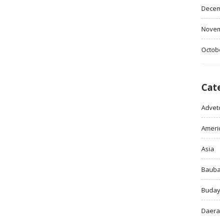
Decem
Novem
Octob
Cat
Adveto
Ameri
Asia
Baub
Buda
Daer