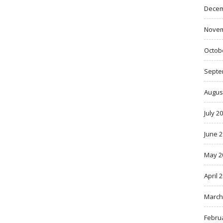
Decem
Novem
Octob
Septe
Augus
July 2
June 
May 2
April 
March
Febru