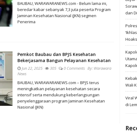
BAUBAU, WARAWARANEWS.com - Belum lama ini,
Soraw
beredar kabar sebanyak 7,3 juta peserta Program
dan D
Jaminan Kesehatan Nasional (JKN) segmen
Penerima
Polre
‘Ikhla
Hoak
Kapold
Pemkot Baubau dan BPJS Kesehatan
Utama 
Bekerjasama Bangun Pelayanan Kesehatan
Kapol
Jun 22, 2025
305
0 Comments
By:
Warawara
News
Kebak
BAUBAU, WARAWARANEWS.com – BPJS terus
Wali 
meningkatkan pelayanan kesehatan secara
intensif serta mendukung keberlangsungan
Viral
penyelenggaraan program Jaminan Kesehatan
di Le
Nasional (JKN)
Rec