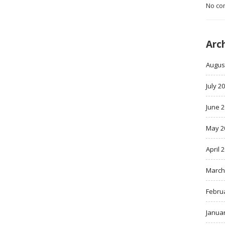
No co
Arc
Augus
July 2
June 
May 2
April 
March
Febru
Janua