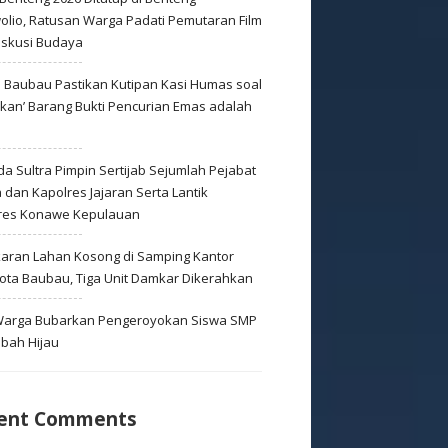
olio, Ratusan Warga Padati Pemutaran Film
iskusi Budaya
s Baubau Pastikan Kutipan Kasi Humas soal
skan’ Barang Bukti Pencurian Emas adalah
s
a Sultra Pimpin Sertijab Sejumlah Pejabat
dan Kapolres Jajaran Serta Lantik
res Konawe Kepulauan
aran Lahan Kosong di Samping Kantor
Kota Baubau, Tiga Unit Damkar Dikerahkan
 Warga Bubarkan Pengeroyokan Siswa SMP
mbah Hijau
ent Comments