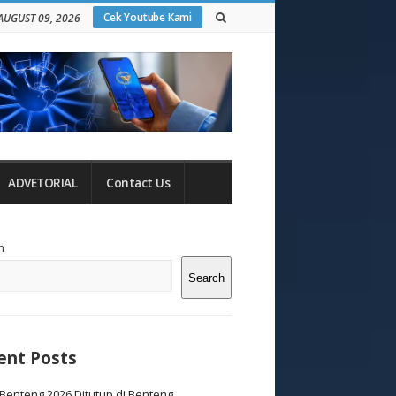
Cek Youtube Kami
AUGUST 09, 2026
ADVETORIAL
Contact Us
te
h
debar
Search
ent Posts
Benteng 2026 Ditutup di Benteng