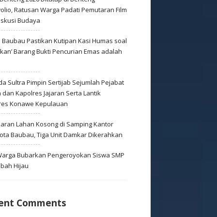
olio, Ratusan Warga Padati Pemutaran Film
iskusi Budaya
s Baubau Pastikan Kutipan Kasi Humas soal
skan’ Barang Bukti Pencurian Emas adalah
s
a Sultra Pimpin Sertijab Sejumlah Pejabat
dan Kapolres Jajaran Serta Lantik
res Konawe Kepulauan
aran Lahan Kosong di Samping Kantor
Kota Baubau, Tiga Unit Damkar Dikerahkan
 Warga Bubarkan Pengeroyokan Siswa SMP
mbah Hijau
ent Comments