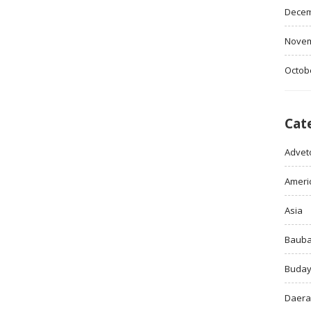
Decem
Novem
Octob
Cat
Adveto
Ameri
Asia
Baub
Buda
Daer