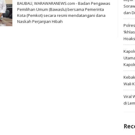
BAUBAU, WARAWARANEWS.com - Badan Pengawas
Soraw
Pemilihan Umum (Bawaslu) bersama Pemerinta
dan D
Kota (Pemkot) secara resmi mendatangani dana
Naskah Perjanjian Hibah
Polre
‘Ikhla
Hoak
Kapold
Utama 
Kapol
Kebak
Wali 
Viral
di Le
Rec