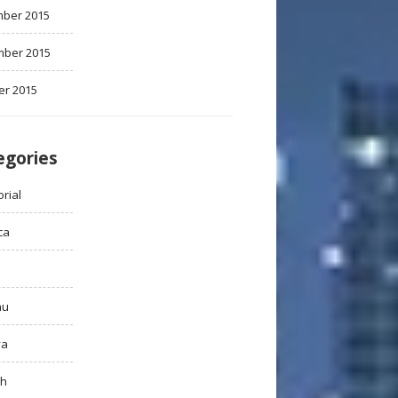
ber 2015
ber 2015
er 2015
egories
rial
ca
au
ya
ah