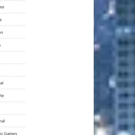
mi
e
on
h
al
yle
nal
ic Games