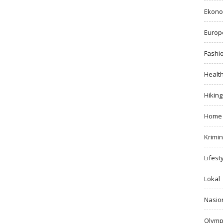
Ekono
Europ
Fashi
Healt
Hiking
Home
Krimin
Lifest
Lokal
Nasio
Olymp