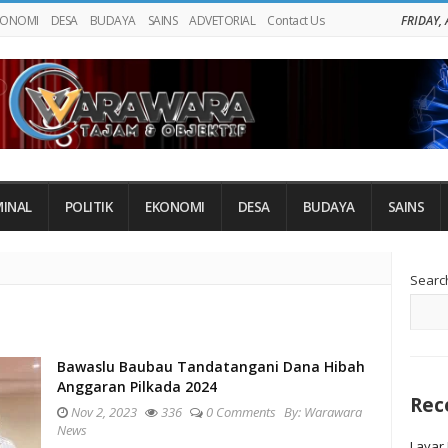
KONOMI
DESA
BUDAYA
SAINS
ADVETORIAL
Contact Us
FRIDAY,
MINAL
POLITIK
EKONOMI
DESA
BUDAYA
SAINS
Si
Searc
Si
Bawaslu Baubau Tandatangani Dana Hibah
Anggaran Pilkada 2024
Rec
Nov 2, 2023
336
0 Comments
By:
Warawara
News
Layar 