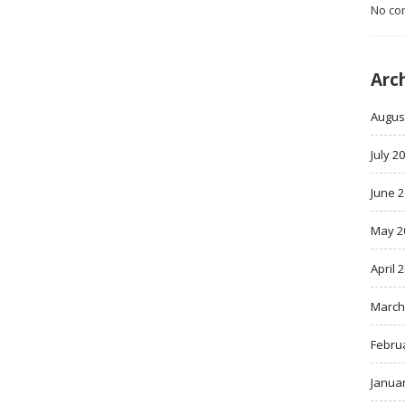
No co
Arc
Augus
July 2
June 
May 2
April 
March
Febru
Janua