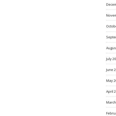
Decem
Novem
Octob
Septe
Augus
July 2
June 
May 2
April 
March
Febru