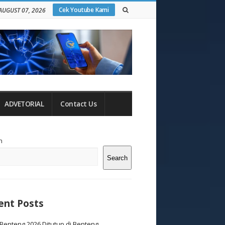
Cek Youtube Kami
 AUGUST 07, 2026
ADVETORIAL
Contact Us
te
h
debar
Search
ent Posts
Benteng 2026 Ditutup di Benteng