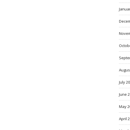
Janua
Decem
Novem
Octob
Septe
Augus
July 2
June 
May 2
April 