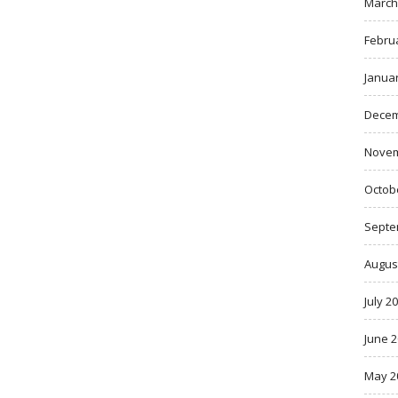
March
Febru
Janua
Decem
Novem
Octob
Septe
Augus
July 2
June 
May 2