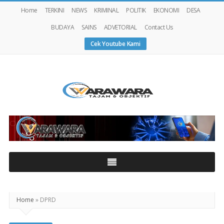
Home
TERKINI
NEWS
KRIMINAL
POLITIK
EKONOMI
DESA
BUDAYA
SAINS
ADVETORIAL
Contact Us
Cek Youtube Kami
Warawaranews
Home
»
DPRD