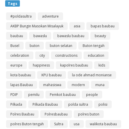
Tags
#poldasultra
adventure
AKBP Bungin Masokan Misalayuk
asia
bapas baubau
baubau
bawaslu
bawaslu baubau
beauty
Busel
buton
buton selatan
Buton tengah
celebration
city
constructions
education
europe
happiness
kapolres baubau
kids
kota baubau
KPU baubau
la ode ahmad monianse
lapas Baubau
mahasiswa
modern
muna
PDIP
pemilu
Pemkot baubau
people
Pilkada
Pilkada Baubau
polda sultra
polisi
Polres Baubau
Polresbaubau
polres buton
polres Buton tengah
Sultra
usa
walikota baubau