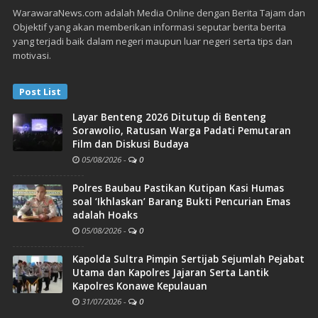
WarawaraNews.com adalah Media Online dengan Berita Tajam dan
Objektif yang akan memberikan informasi seputar berita berita
yang terjadi baik dalam negeri maupun luar negeri serta tips dan
motivasi.
Post List
Layar Benteng 2026 Ditutup di Benteng
Sorawolio, Ratusan Warga Padati Pemutaran
Film dan Diskusi Budaya
05/08/2026
-
0
Polres Baubau Pastikan Kutipan Kasi Humas
soal ‘Ikhlaskan’ Barang Bukti Pencurian Emas
adalah Hoaks
05/08/2026
-
0
Kapolda Sultra Pimpin Sertijab Sejumlah Pejabat
Utama dan Kapolres Jajaran Serta Lantik
Kapolres Konawe Kepulauan
31/07/2026
-
0