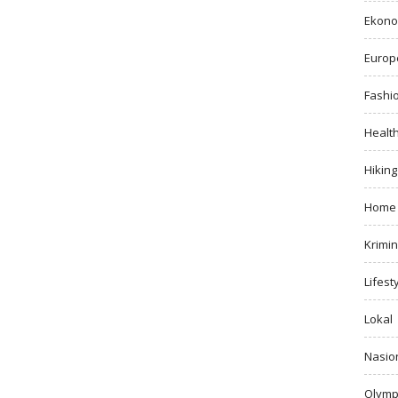
Ekono
Europ
Fashi
Healt
Hiking
Home
Krimin
Lifest
Lokal
Nasio
Olymp