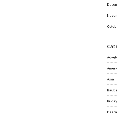
Decem
Novem
Octob
Cat
Adveto
Ameri
Asia
Baub
Buda
Daer