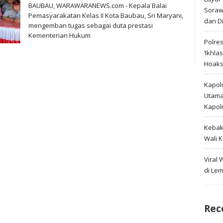
BAUBAU, WARAWARANEWS.com - Kepala Balai
Soraw
Pemasyarakatan Kelas II Kota Baubau, Sri Maryani,
dan D
mengemban tugas sebagai duta prestasi
Kementerian Hukum
Polre
‘Ikhla
Hoak
Kapold
Utama 
Kapol
Kebak
Wali 
Viral
di Le
Rec