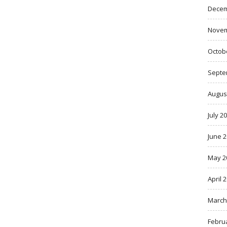
Decem
Novem
Octob
Septe
Augus
July 2
June 
May 2
April 
March
Febru