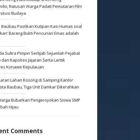
olio, Ratusan Warga Padati Pemutaran Film
iskusi Budaya
s Baubau Pastikan Kutipan Kasi Humas soal
skan’ Barang Bukti Pencurian Emas adalah
s
a Sultra Pimpin Sertijab Sejumlah Pejabat
dan Kapolres Jajaran Serta Lantik
res Konawe Kepulauan
aran Lahan Kosong di Samping Kantor
Kota Baubau, Tiga Unit Damkar Dikerahkan
 Warga Bubarkan Pengeroyokan Siswa SMP
mbah Hijau
ent Comments