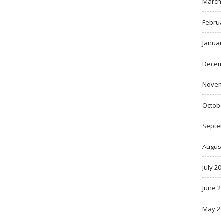
March
Febru
Janua
Decem
Novem
Octob
Septe
Augus
July 2
June 
May 2