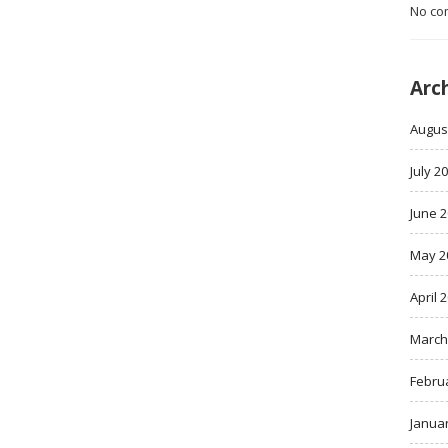
No co
Arc
Augus
July 2
June 
May 2
April 
March
Febru
Janua