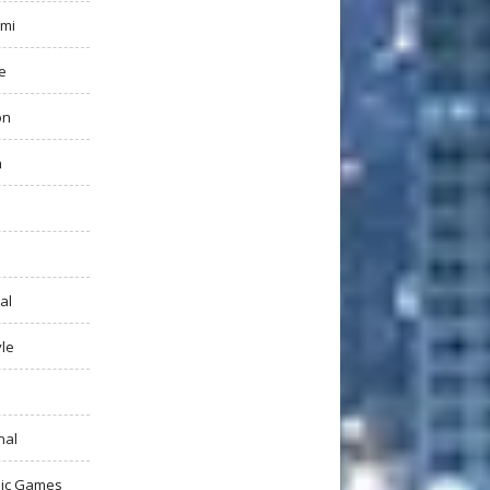
mi
e
on
h
al
yle
nal
ic Games