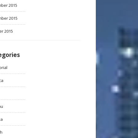
ber 2015
ber 2015
er 2015
egories
rial
ca
au
ya
ah