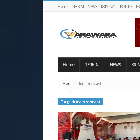
Home
TERKINI
NEWS
KRIMINAL
POLITIK
E
Warawaranews
Home
TERKINI
NEWS
KRI
Home
»
duta prestasi
Tag:
duta prestasi