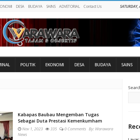
KONOMI
DESA
BUDAYA
SAINS
ADVETORIAL
Contact Us
SATURDAY, 
MINAL
POLITIK
EKONOMI
DESA
BUDAYA
SAINS
Si
Searc
Si
Kabapas Baubau Mengemban Tugas
Sebagai Duta Prestasi Kemenkumham
Rec
Nov 1, 2023
335
0 Comments
By:
Warawara
News
Layar 