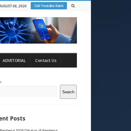
Cek Youtube Kami
AUGUST 08, 2026
ADVETORIAL
Contact Us
te
h
debar
Search
ent Posts
Benteng 2026 Ditutup di Benteng