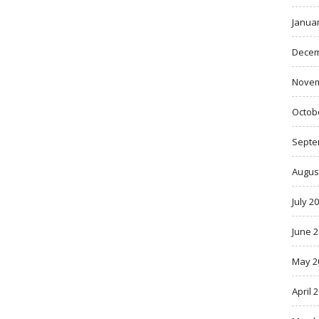
Janua
Decem
Novem
Octob
Septe
Augus
July 2
June 
May 2
April 