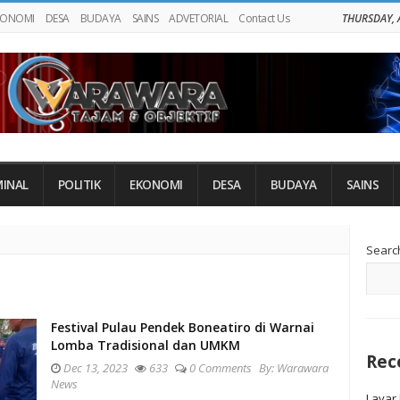
KONOMI
DESA
BUDAYA
SAINS
ADVETORIAL
Contact Us
THURSDAY, 
MINAL
POLITIK
EKONOMI
DESA
BUDAYA
SAINS
Si
Searc
Si
Festival Pulau Pendek Boneatiro di Warnai
Lomba Tradisional dan UMKM
Rec
Dec 13, 2023
633
0 Comments
By:
Warawara
News
Layar 