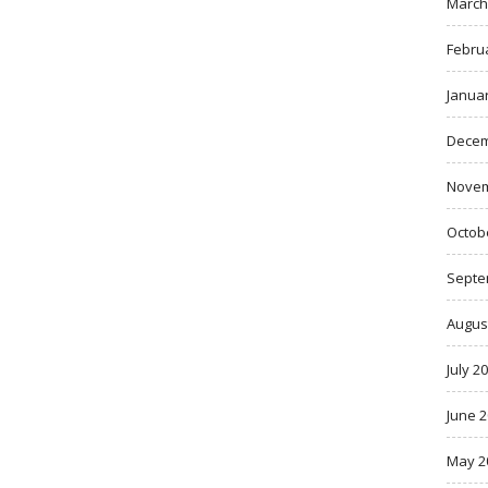
March
Febru
Janua
Decem
Novem
Octob
Septe
Augus
July 2
June 
May 2