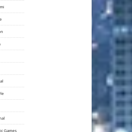
mi
e
on
h
al
yle
nal
ic Games