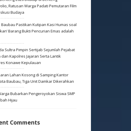
olio, Ratusan Warga Padati Pemutaran Film
iskusi Budaya
s Baubau Pastikan Kutipan Kasi Humas soal
skan’ Barang Bukti Pencurian Emas adalah
s
a Sultra Pimpin Sertijab Sejumlah Pejabat
dan Kapolres Jajaran Serta Lantik
res Konawe Kepulauan
aran Lahan Kosong di Samping Kantor
Kota Baubau, Tiga Unit Damkar Dikerahkan
 Warga Bubarkan Pengeroyokan Siswa SMP
mbah Hijau
ent Comments