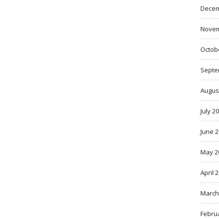
Decem
Novem
Octob
Septe
Augus
July 2
June 
May 2
April 
March
Febru