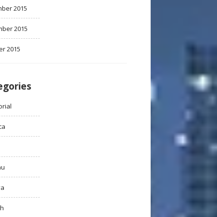
ber 2015
ber 2015
er 2015
egories
rial
ca
au
ya
ah