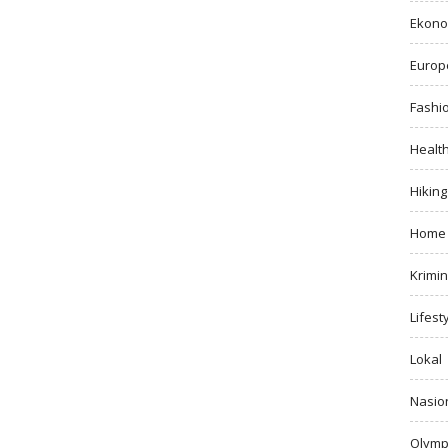
Ekono
Europ
Fashi
Healt
Hiking
Home
Krimin
Lifest
Lokal
Nasio
Olymp