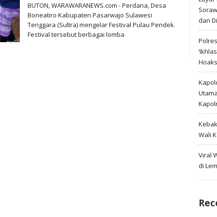
BUTON, WARAWARANEWS.com - Perdana, Desa
Soraw
Boneatiro Kabupaten Pasarwajo Sulawesi
dan D
Tenggara (Sultra) mengelar Festival Pulau Pendek.
Festival tersebut berbagai lomba
Polre
‘Ikhla
Hoak
Kapold
Utama 
Kapol
Kebak
Wali 
Viral
di Le
Rec