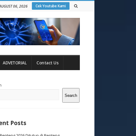
Cek Youtube Kami
AUGUST 06, 2026
ADVETORIAL
Contact Us
te
h
debar
Search
ent Posts
Benteng 2026 Ditutup di Benteng