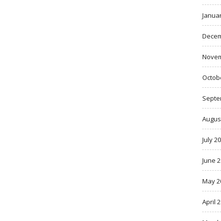
Janua
Decem
Novem
Octob
Septe
Augus
July 2
June 
May 2
April 