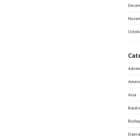
Decem
Novem
Octob
Cat
Adveto
Ameri
Asia
Baub
Buda
Daer