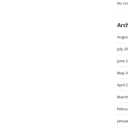
No co
Arc
Augus
July 2
June 
May 2
April 
March
Febru
Janua