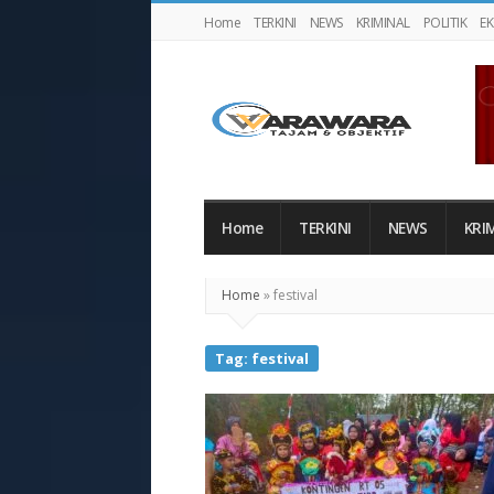
Home
TERKINI
NEWS
KRIMINAL
POLITIK
E
Warawaranews
Home
TERKINI
NEWS
KRI
Home
»
festival
Tag:
festival