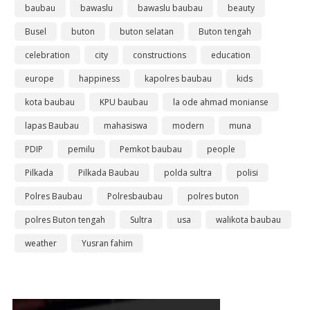
baubau
bawaslu
bawaslu baubau
beauty
Busel
buton
buton selatan
Buton tengah
celebration
city
constructions
education
europe
happiness
kapolres baubau
kids
kota baubau
KPU baubau
la ode ahmad monianse
lapas Baubau
mahasiswa
modern
muna
PDIP
pemilu
Pemkot baubau
people
Pilkada
Pilkada Baubau
polda sultra
polisi
Polres Baubau
Polresbaubau
polres buton
polres Buton tengah
Sultra
usa
walikota baubau
weather
Yusran fahim