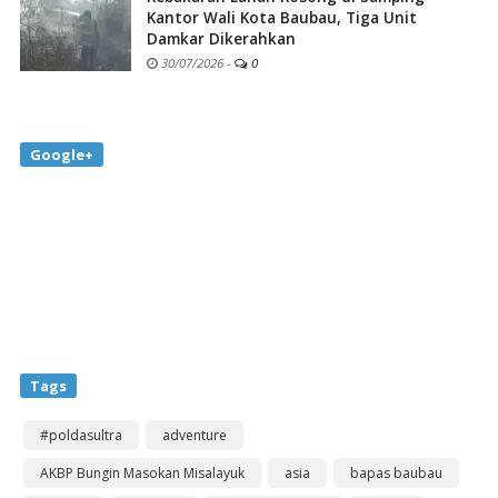
Kantor Wali Kota Baubau, Tiga Unit
Damkar Dikerahkan
30/07/2026
-
0
Google+
Tags
#poldasultra
adventure
AKBP Bungin Masokan Misalayuk
asia
bapas baubau