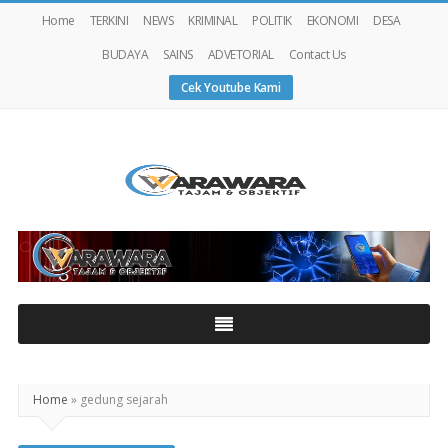
Home
TERKINI
NEWS
KRIMINAL
POLITIK
EKONOMI
DESA
BUDAYA
SAINS
ADVETORIAL
Contact Us
Cek Youtube Kami
Warawaranews
Home
»
gedung sejarah