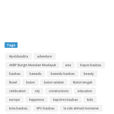
Tags
#poldasultra
adventure
AKBP Bungin Masokan Misalayuk
asia
bapas baubau
baubau
bawaslu
bawaslu baubau
beauty
Busel
buton
buton selatan
Buton tengah
celebration
city
constructions
education
europe
happiness
kapolres baubau
kids
kota baubau
KPU baubau
la ode ahmad monianse