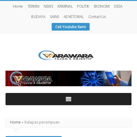
Home
TERKINI
NEWS
KRIMINAL
POLITIK
EKONOMI
DESA
BUDAYA
SAINS
ADVETORIAL
Contact Us
Cek Youtube Kami
Warawaranews
Home
»
Kalapas perempuan