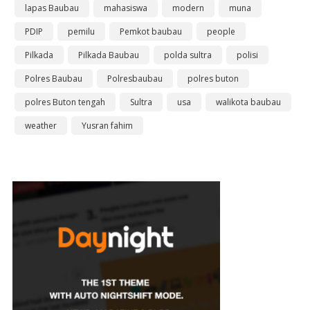
lapas Baubau
mahasiswa
modern
muna
PDIP
pemilu
Pemkot baubau
people
Pilkada
Pilkada Baubau
polda sultra
polisi
Polres Baubau
Polresbaubau
polres buton
polres Buton tengah
Sultra
usa
walikota baubau
weather
Yusran fahim