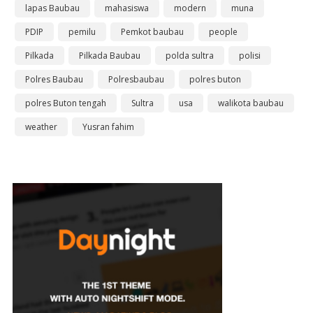
lapas Baubau
mahasiswa
modern
muna
PDIP
pemilu
Pemkot baubau
people
Pilkada
Pilkada Baubau
polda sultra
polisi
Polres Baubau
Polresbaubau
polres buton
polres Buton tengah
Sultra
usa
walikota baubau
weather
Yusran fahim