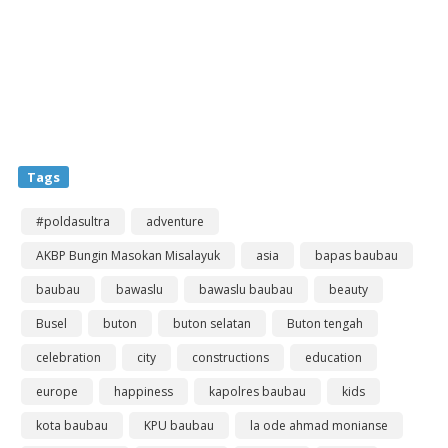
Tags
#poldasultra
adventure
AKBP Bungin Masokan Misalayuk
asia
bapas baubau
baubau
bawaslu
bawaslu baubau
beauty
Busel
buton
buton selatan
Buton tengah
celebration
city
constructions
education
europe
happiness
kapolres baubau
kids
kota baubau
KPU baubau
la ode ahmad monianse