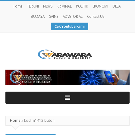
Home
TERKINI
NEWS
KRIMINAL
POLITIK
EKONOMI
DESA
BUDAYA
SAINS
ADVETORIAL
Contact Us
Cek Youtube Kami
Warawaranews
Home
»
kodim1413 buton