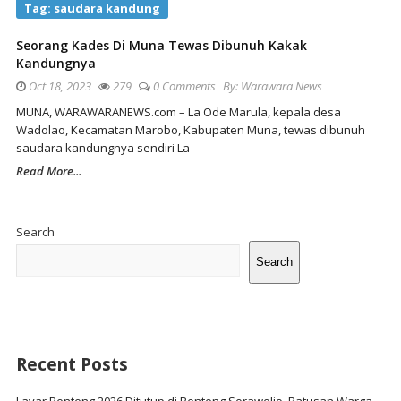
Tag:
saudara kandung
Seorang Kades Di Muna Tewas Dibunuh Kakak
Kandungnya
Oct 18, 2023
279
0 Comments
By:
Warawara News
MUNA, WARAWARANEWS.com – La Ode Marula, kepala desa
Wadolao, Kecamatan Marobo, Kabupaten Muna, tewas dibunuh
saudara kandungnya sendiri La
Read More...
Site
Sidebar
Search
Search
Recent Posts
Layar Benteng 2026 Ditutup di Benteng Sorawolio, Ratusan Warga