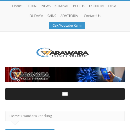
Home
TERKINI
NEWS
KRIMINAL
POLITIK
EKONOMI
DESA
BUDAYA
SAINS
ADVETORIAL
Contact Us
Cek Youtube Kami
Warawaranews
Home
»
saudara kandung