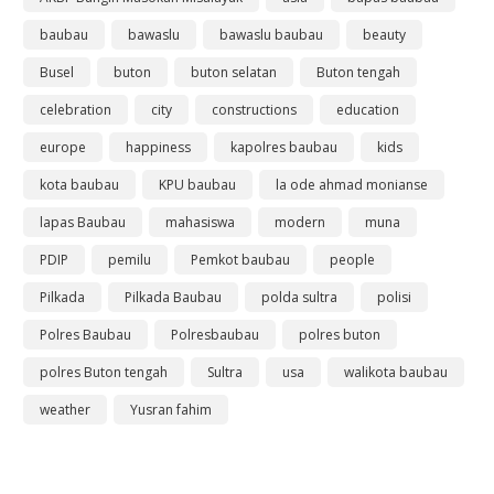
baubau
bawaslu
bawaslu baubau
beauty
Busel
buton
buton selatan
Buton tengah
celebration
city
constructions
education
europe
happiness
kapolres baubau
kids
kota baubau
KPU baubau
la ode ahmad monianse
lapas Baubau
mahasiswa
modern
muna
PDIP
pemilu
Pemkot baubau
people
Pilkada
Pilkada Baubau
polda sultra
polisi
Polres Baubau
Polresbaubau
polres buton
polres Buton tengah
Sultra
usa
walikota baubau
weather
Yusran fahim