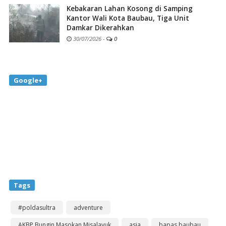
Kebakaran Lahan Kosong di Samping
Kantor Wali Kota Baubau, Tiga Unit
Damkar Dikerahkan
30/07/2026
-
0
Google+
Tags
#poldasultra
adventure
AKBP Bungin Masokan Misalayuk
asia
bapas baubau