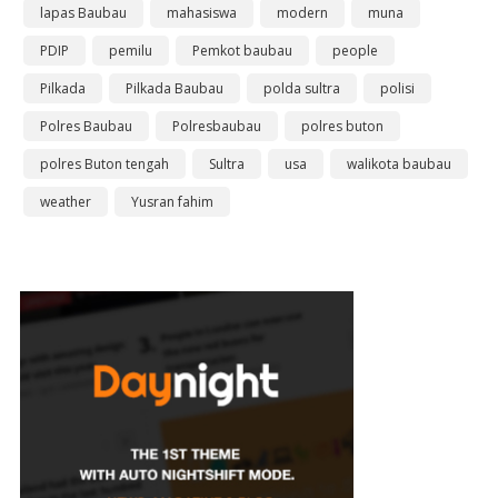
lapas Baubau
mahasiswa
modern
muna
PDIP
pemilu
Pemkot baubau
people
Pilkada
Pilkada Baubau
polda sultra
polisi
Polres Baubau
Polresbaubau
polres buton
polres Buton tengah
Sultra
usa
walikota baubau
weather
Yusran fahim