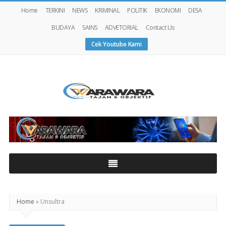
Home
TERKINI
NEWS
KRIMINAL
POLITIK
EKONOMI
DESA
BUDAYA
SAINS
ADVETORIAL
Contact Us
Cek Youtube Kami
Warawaranews
Home
»
Unsultra