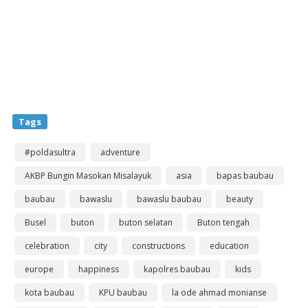
Tags
#poldasultra
adventure
AKBP Bungin Masokan Misalayuk
asia
bapas baubau
baubau
bawaslu
bawaslu baubau
beauty
Busel
buton
buton selatan
Buton tengah
celebration
city
constructions
education
europe
happiness
kapolres baubau
kids
kota baubau
KPU baubau
la ode ahmad monianse