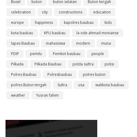
Busel
buton
buton selatan
Buton tengah
celebration
city
constructions
education
europe
happiness
kapolres baubau
kids
kota baubau
KPU baubau
la ode ahmad monianse
lapas Baubau
mahasiswa
modern
muna
PDIP
pemilu
Pemkot baubau
people
Pilkada
Pilkada Baubau
polda sultra
polisi
Polres Baubau
Polresbaubau
polres buton
polres Buton tengah
Sultra
usa
walikota baubau
weather
Yusran fahim