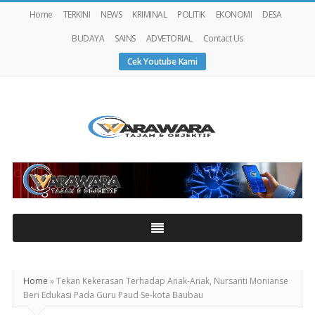
Home
TERKINI
NEWS
KRIMINAL
POLITIK
EKONOMI
DESA
BUDAYA
SAINS
ADVETORIAL
Contact Us
Cek Youtube Kami
Warawaranews
Home
»
Tekan Kekerasan Terhadap Anak-Anak, Nursanti Monianse
Beri Edukasi Pada Guru Paud Se-kota Baubau