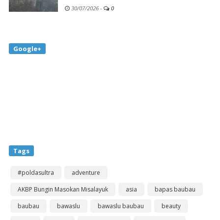
30/07/2026
-
0
Google+
Tags
#poldasultra
adventure
AKBP Bungin Masokan Misalayuk
asia
bapas baubau
baubau
bawaslu
bawaslu baubau
beauty