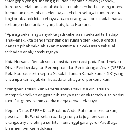
“Mengapa yang diundang guru dan Kepala Sekolah (Kepsek),
karena setelah anak-anak didik dirumah oleh kedua orang tuanya
kemudian diserahkan kelembaga sekolah sebagai rumah kedua
bagi anak-anak kita olehnya antara orang tua dan sekolah harus
terbangun komunikasi yang baik,”kata Nursanti.
“Apalagi sekarang banyak terjadi kekerasan seksual terhadap
anak-anak, kita pendampingan dari rumah oleh kedua org tua
dengan pihak sekolah akan meminimalisir kekeasan seksual
terhadap anak,”sambungnya.
Kata Nursanti, Bentuk sosialisasi dan edukasi pada Paud melalui
Dinas Pemberdayaan Perempuan dan Perlindungan Anak (DPPPA)
Kota Baubau serta kepala Sekolah Taman Kanak-kanak (TK) yang
di sampaikan sejak dini kepada anak agar di perkenalkan.
“Yang perlu dilakukan kepeda anak-anak usia dini adalah
memperkenalkan anggota tubuhnya agar anak tersebut sejak dini
tahu fungsinya sehingga dia menjaganya,”jelasnya.
Kepala Dinas DPPPA Kota Baubau Abdul Rahman menuturkan,
peserta didik Paud, selain pada gurunya ia juga bersama
orangtuanya, olehnya itu, kita memanggil guru-guru (Paud) agar
bisa memberikan edukasi.