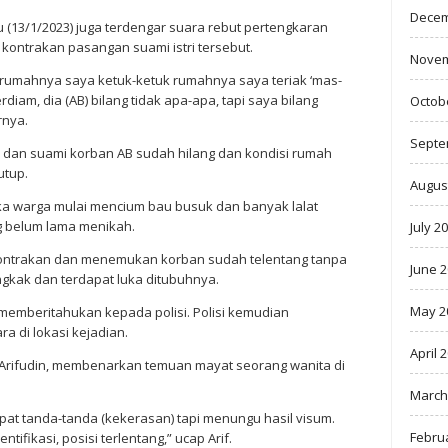
Decem
(13/1/2023) juga terdengar suara rebut pertengkaran
kontrakan pasangan suami istri tersebut.
Novem
kerumahnya saya ketuk-ketuk rumahnya saya teriak ‘mas-
rdiam, dia (AB) bilang tidak apa-apa, tapi saya bilang
Octob
rnya.
Septe
gi, dan suami korban AB sudah hilang dan kondisi rumah
utup.
Augus
ika warga mulai mencium bau busuk dan banyak lalat
g belum lama menikah.
July 2
ntrakan dan menemukan korban sudah telentang tanpa
June 
kak dan terdapat luka ditubuhnya.
May 2
 memberitahukan kepada polisi. Polisi kemudian
a di lokasi kejadian.
April 
Arifudin, membenarkan temuan mayat seorang wanita di
March
pat tanda-tanda (kekerasan) tapi menungu hasil visum.
Febru
tifikasi, posisi terlentang,” ucap Arif.