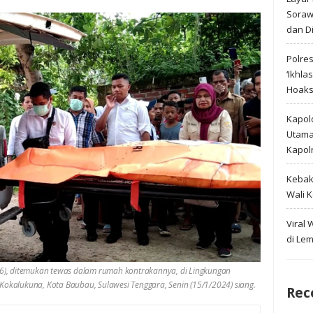
Soraw
dan D
Polre
‘Ikhla
Hoak
Kapold
Utama 
Kapol
Kebak
Wali 
Viral
di Le
(36), ditemukan tewas dalam rumah kontrakannya, di Lingkungan
kalukuna, Kota Baubau, Sulawesi Tenggara, Senin (15/1/2024) siang.
Rec