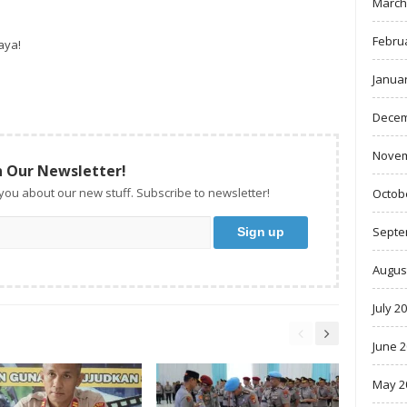
March
Febru
aya!
Janua
Decem
Novem
n Our Newsletter!
 you about our new stuff. Subscribe to newsletter!
Octob
Septe
Augus
July 2
June 
May 2