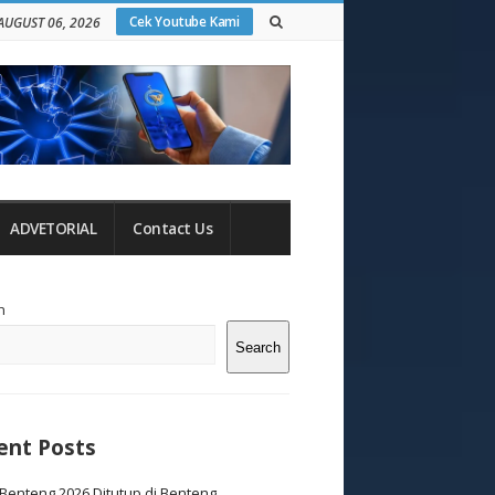
Cek Youtube Kami
AUGUST 06, 2026
ADVETORIAL
Contact Us
te
h
debar
Search
ent Posts
Benteng 2026 Ditutup di Benteng