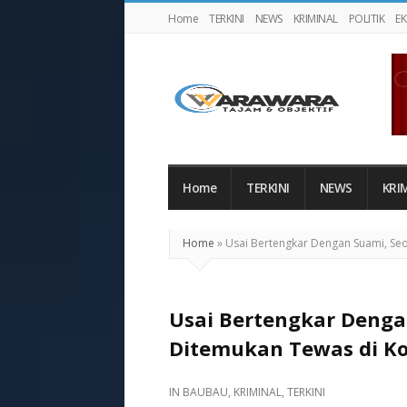
Home
TERKINI
NEWS
KRIMINAL
POLITIK
E
Warawaranews
Home
TERKINI
NEWS
KRI
Home
»
Usai Bertengkar Dengan Suami, Se
Usai Bertengkar Denga
Ditemukan Tewas di K
IN
BAUBAU
,
KRIMINAL
,
TERKINI