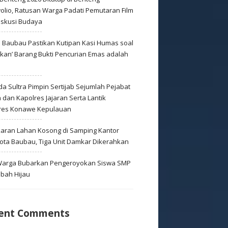
olio, Ratusan Warga Padati Pemutaran Film
iskusi Budaya
s Baubau Pastikan Kutipan Kasi Humas soal
skan’ Barang Bukti Pencurian Emas adalah
s
a Sultra Pimpin Sertijab Sejumlah Pejabat
dan Kapolres Jajaran Serta Lantik
res Konawe Kepulauan
aran Lahan Kosong di Samping Kantor
Kota Baubau, Tiga Unit Damkar Dikerahkan
 Warga Bubarkan Pengeroyokan Siswa SMP
mbah Hijau
ent Comments