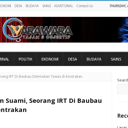
KONOMI
DESA
BUDAYA
SAINS
ADVETORIAL
Contact Us
THURSDAY, 
MINAL
POLITIK
EKONOMI
DESA
BUDAYA
SAINS
Si
orang IRT Di Baubau Ditemukan Tewas di Kontrakan
Searc
Si
n Suami, Seorang IRT Di Baubau
ontrakan
Rec
Layar 