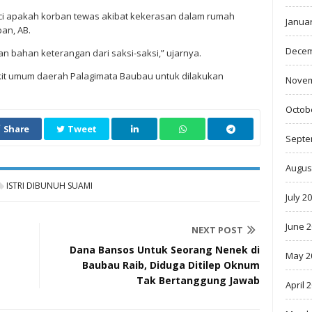
inci apakah korban tewas akibat kekerasan dalam rumah
Janua
an, AB.
Decem
 bahan keterangan dari saksi-saksi,” ujarnya.
kit umum daerah Palagimata Baubau untuk dilakukan
Novem
Octob
Share
Tweet
Septe
Augus
ISTRI DIBUNUH SUAMI
July 2
June 
NEXT POST
Dana Bansos Untuk Seorang Nenek di
May 2
Baubau Raib, Diduga Ditilep Oknum
Tak Bertanggung Jawab
April 