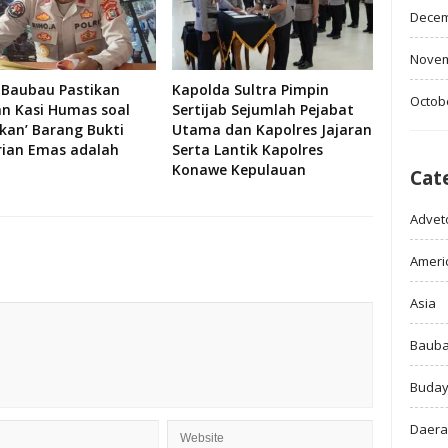
Decem
Novem
 Baubau Pastikan
Kapolda Sultra Pimpin
Octob
an Kasi Humas soal
Sertijab Sejumlah Pejabat
skan’ Barang Bukti
Utama dan Kapolres Jajaran
rian Emas adalah
Serta Lantik Kapolres
Konawe Kepulauan
Cat
Adveto
Ameri
Asia
Baub
Buda
Daer