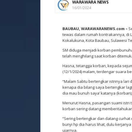
WARAWARA NEWS
16/01/2024
BAUBAU, WARAWARANEWS.com –
Se
tewas dalam rumah kontrakannya, di
Kokalukuna, Kota Baubau, Sulawesi Ten
SM diduga menjadi korban pembunuhan 
telah menghilang saat korban ditemuk
Hasna, tetangga korban, kepada sejum
(12/1/2024) malam, terdengar suara b
“Malam Sabtu bertengkar istrinya lari
kenapa dia bilang saya bertengkar lagi
dia mau bunuh saya’ katanya (korban),
Menurut Hasna, pasangan suami istri te
korban sering datang memberitahukan
“Sering bertengkar dan datang curhat 
bunyi hp dia harus lihat, dulu kerjanya
ujarnya.