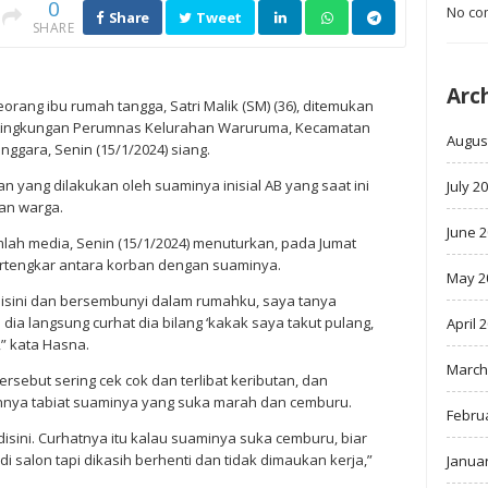
0
No co
Share
Tweet
SHARE
Arc
orang ibu rumah tangga, Satri Malik (SM) (36), ditemukan
 Lingkungan Perumnas Kelurahan Waruruma, Kecamatan
Augus
ggara, Senin (15/1/2024) siang.
yang dilakukan oleh suaminya inisial AB yang saat ini
July 2
an warga.
June 
lah media, Senin (15/1/2024) menuturkan, pada Jumat
ertengkar antara korban dengan suaminya.
May 2
 disini dan bersembunyi dalam rumahku, saya tanya
 dia langsung curhat dia bilang ‘kakak saya takut pulang,
April 
” kata Hasna.
March
rsebut sering cek cok dan terlibat keributan, dan
nya tabiat suaminya yang suka marah dan cemburu.
Febru
disini. Curhatnya itu kalau suaminya suka cemburu, biar
 di salon tapi dikasih berhenti dan tidak dimaukan kerja,”
Janua