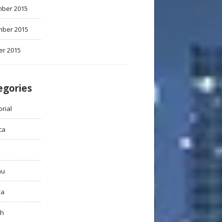
ber 2015
ber 2015
er 2015
egories
rial
ca
au
ya
ah