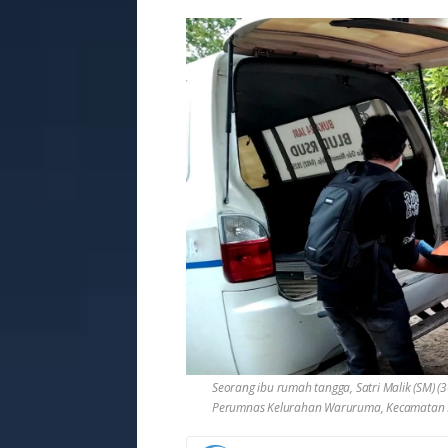
Seorang ibu rumah tangga, Satri Malik (SM) 
Perumnas Kelurahan Waruruma, Kecamatan Ko