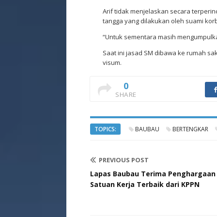
Arif tidak menjelaskan secara terper
tangga yang dilakukan oleh suami korb
“Untuk sementara masih mengumpulkan
Saat ini jasad SM dibawa ke rumah sa
visum.
0
SHARE
TOPICS:
BAUBAU
BERTENGKAR
PREVIOUS POST
Lapas Baubau Terima Penghargaan
Satuan Kerja Terbaik dari KPPN