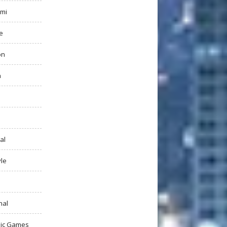
mi
e
on
h
al
yle
nal
ic Games