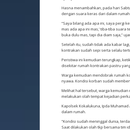
Hasna menambahkan, pada hari Sabtu 
dengan suara keras dari dalam rumah 
“Saya bilang ada apa ini, saya pergi 
mas ada apa ini mas,’ tiba-tiba suara te
buka dulu mas, tapi dia diam saja,” uja
Setelah itu, sudah tidak ada kabar la
kontrakan sudah sepi serta selalu tert
Peristiwa ini kemudian terungkap, ket
disekitar rumah kontrakan pastru yan
Warga kemudian mendobrak rumah ko
nyawa. Kondisi korban sudah membeng
Melihat hal tersebut, warga kemudian
melakukan olah tempat kejadian perkar
Kapolsek Kokalukuna, Ipda Muhamad 
dalam rumah.
“Kondisi sudah meninggal dunia, terda
Saat dilakukan olah tkp bersama tim iden