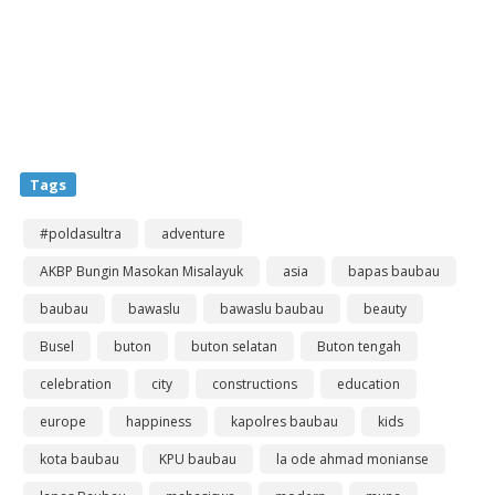
Tags
#poldasultra
adventure
AKBP Bungin Masokan Misalayuk
asia
bapas baubau
baubau
bawaslu
bawaslu baubau
beauty
Busel
buton
buton selatan
Buton tengah
celebration
city
constructions
education
europe
happiness
kapolres baubau
kids
kota baubau
KPU baubau
la ode ahmad monianse