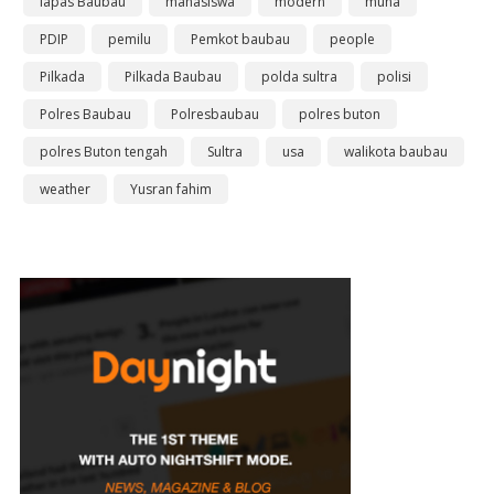
lapas Baubau
mahasiswa
modern
muna
PDIP
pemilu
Pemkot baubau
people
Pilkada
Pilkada Baubau
polda sultra
polisi
Polres Baubau
Polresbaubau
polres buton
polres Buton tengah
Sultra
usa
walikota baubau
weather
Yusran fahim