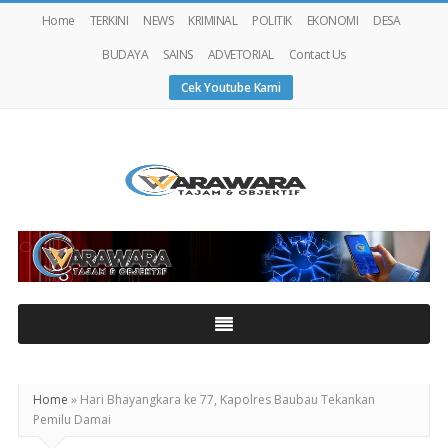
Home
TERKINI
NEWS
KRIMINAL
POLITIK
EKONOMI
DESA
BUDAYA
SAINS
ADVETORIAL
Contact Us
Cek Youtube Kami
Warawaranews
Home
»
Hari Bhayangkara ke 77, Kapolres Baubau Tekankan
Pemilu Damai