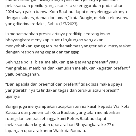
pelaksanaan pemilu yang akan kita selenggarakan pada tahun
2024 saya yakin bahwa Kota Baubau dapat menyelenggarakanya
dengan sukses, damai dan aman,” kata Bungin, melalui releasenya
yang diterima redaksi, Sabtu (1/7/2023).
Ia menambahkan presisi artinya prediktip seorang insan
bhayangkara menyikapi suatu lingkungan yang akan
menyebabkan gangguan harkamtibmas yang terjadi di masyarakat
dengan respon yang cepat dan tanggap.
Sehingga polisi bisa melakukan giat-giat yang preemtif yaitu
mengimbau, membina dan kemudian melakukan kegiatan prefentif
yaitu pencegahan.
“Dan apabila dari preemtif dan prefentif tidak bisa maka upaya
yang terakhir yaitu tindakan tegas dan terukur atau represif,”
ujarnya.
Bungin juga menyampaikan ucapkan terima kasih kepada Walikota
Baubau dan pemerintah Kota Baubau yang telah memberikan
ruang dan tempat sehingga kami Polres Baubau dapat
melaksanakan kegiatan upacara hari Bhayangkara ke 77 di
lapangan upacara kantor Walikota Baubau.