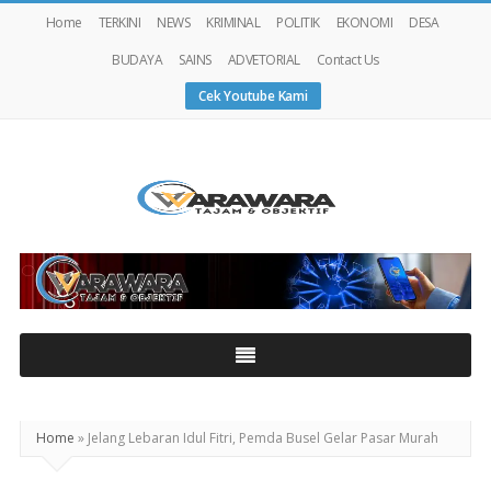
Home
TERKINI
NEWS
KRIMINAL
POLITIK
EKONOMI
DESA
BUDAYA
SAINS
ADVETORIAL
Contact Us
Cek Youtube Kami
Warawaranews
Home
»
Jelang Lebaran Idul Fitri, Pemda Busel Gelar Pasar Murah