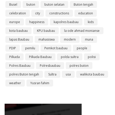
Busel
buton
buton selatan
Buton tengah
celebration
city
constructions
education
europe
happiness
kapolres baubau
kids
kota baubau
KPU baubau
la ode ahmad monianse
lapas Baubau
mahasiswa
modern
muna
PDIP
pemilu
Pemkot baubau
people
Pilkada
Pilkada Baubau
polda sultra
polisi
Polres Baubau
Polresbaubau
polres buton
polres Buton tengah
Sultra
usa
walikota baubau
weather
Yusran fahim