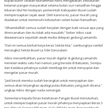
Bupati Buton Selatan Muhammad Adios mengatakan, kebutuhan
ketanan pangan masyarakat selama bulan suci ramadhan hingga
lebaran Idul Fitri kedepan, pemerintah Kabupaten Busel sudah
mempersiapkan sejak awal. Oleh karena itu, pasar murah yang
diadakan untuk memenuhi kebutuhan selam bulan Ramadhan.
“Alhamdulillah semua sudah berjalan dengan baik sesuai apa yang
direncanakan dan itu tidak ada masalah,” beber Adios saat
diwawancara sejumlah awak media didepan gedung Lamaindo.
“Dan ini semua berkat kerja keras Sekda kita,” sambungnya sambil
merangkul Sekda Busel La Ode Darusalam.
Adios menambahkan, pasar murah digelar di gedung Lamaindo
menelan waktu satu hari namun yang berada di Batuatas, Siompu
dan Kadatua pihaknya sudah membagi tim untuk menyuplai dan
mengelar pasar murah.
“Jadi besok mereka sudah berangkat untuk menyiapkan dan
semua akan terjangkau apalagi pulau Batuatas yang jauh disana,”
ungkap Adios dengan nada semangat.
Sementara Kepala Dinas Ketahanan Pangan Busel menuturkan,
untuk mempersiapkan pasar murah pihaknya menyiapkan Beras 5
ton, Minyak Goreng 300 gram, Gula 300 kilo gram, Bawang Merah