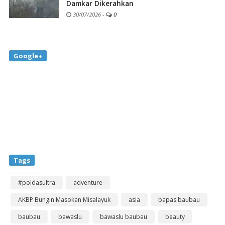
Damkar Dikerahkan
30/07/2026
-
0
Google+
Tags
#poldasultra
adventure
AKBP Bungin Masokan Misalayuk
asia
bapas baubau
baubau
bawaslu
bawaslu baubau
beauty