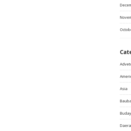
Decem
Novem
Octob
Cat
Adveto
Ameri
Asia
Baub
Buda
Daer