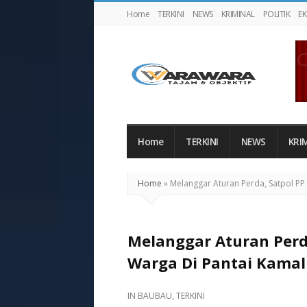
Home
TERKINI
NEWS
KRIMINAL
POLITIK
E
Warawaranews
Home
TERKINI
NEWS
KRI
Home
»
Melanggar Aturan Perda, Satpol PP
Melanggar Aturan Perd
Warga Di Pantai Kamal
IN
BAUBAU
,
TERKINI