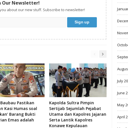
n Our Newsletter!
Janua
 you about our new stuff. Subscribe to newsletter!
Decem
Novem
Octob
Septe
Augus
July 2
June 
 Baubau Pastikan
Kapolda Sultra Pimpin
May 2
an Kasi Humas soal
Sertijab Sejumlah Pejabat
skan’ Barang Bukti
Utama dan Kapolres Jajaran
April 
rian Emas adalah
Serta Lantik Kapolres
Konawe Kepulauan