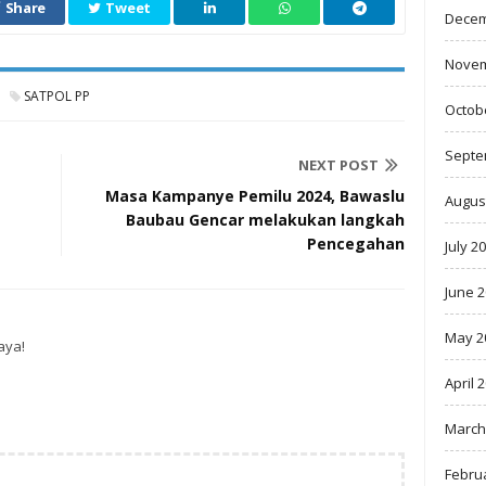
Share
Tweet
Decem
Novem
SATPOL PP
Octob
Septe
NEXT POST
Masa Kampanye Pemilu 2024, Bawaslu
Augus
Baubau Gencar melakukan langkah
Pencegahan
July 2
June 
May 2
aya!
April 
March
Febru