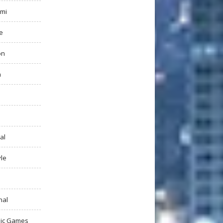
mi
e
on
h
al
yle
nal
ic Games