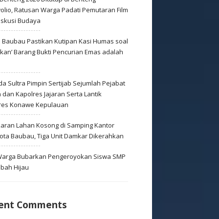
olio, Ratusan Warga Padati Pemutaran Film
iskusi Budaya
s Baubau Pastikan Kutipan Kasi Humas soal
skan’ Barang Bukti Pencurian Emas adalah
s
a Sultra Pimpin Sertijab Sejumlah Pejabat
dan Kapolres Jajaran Serta Lantik
res Konawe Kepulauan
aran Lahan Kosong di Samping Kantor
Kota Baubau, Tiga Unit Damkar Dikerahkan
 Warga Bubarkan Pengeroyokan Siswa SMP
mbah Hijau
ent Comments