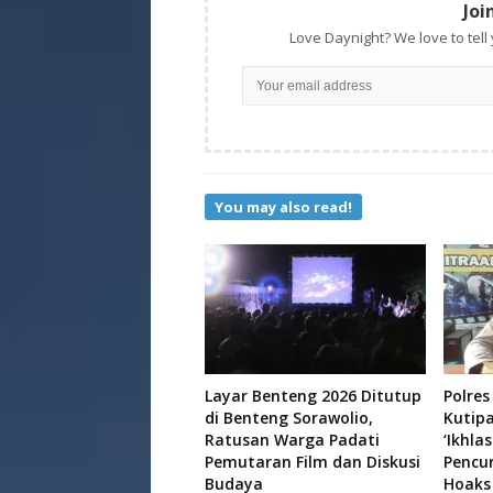
Joi
Love Daynight? We love to tell
You may also read!
Layar Benteng 2026 Ditutup
Polres
di Benteng Sorawolio,
Kutip
Ratusan Warga Padati
‘Ikhla
Pemutaran Film dan Diskusi
Pencu
Budaya
Hoaks