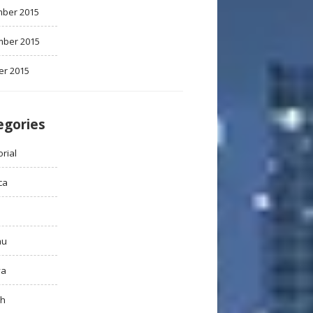
ber 2015
ber 2015
er 2015
egories
rial
ca
au
ya
ah