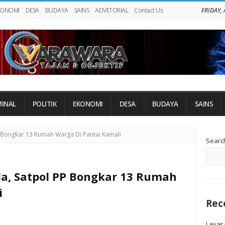
KONOMI
DESA
BUDAYA
SAINS
ADVETORIAL
Contact Us
FRIDAY,
MINAL
POLITIK
EKONOMI
DESA
BUDAYA
SAINS
Si
 Bongkar 13 Rumah Warga Di Pantai Kamali
Searc
Si
a, Satpol PP Bongkar 13 Rumah
i
Rec
Layar 