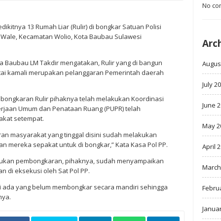
No co
dikitnya 13 Rumah Liar (Rulir) di bongkar Satuan Polisi
n Wale, Kecamatan Wolio, Kota Baubau Sulawesi
Arc
ta Baubau LM Takdir mengatakan, Rulir yang di bangun
Augus
tai kamali merupakan pelanggaran Pemerintah daerah
July 2
ongkaran Rulir pihaknya telah melakukan Koordinasi
June 
erjaan Umum dan Penataan Ruang (PUPR) telah
akat setempat.
May 2
an masyarakat yang tinggal disini sudah melakukan
dan mereka sepakat untuk di bongkar,” Kata Kasa Pol PP.
April 
ukan pembongkaran, pihaknya, sudah menyampaikan
March
n di eksekusi oleh Sat Pol PP.
asi ada yang belum membongkar secara mandiri sehingga
Febru
nya.
Janua