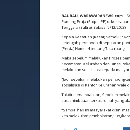
BAUBAU, WARAWARANEWS.com –
Se
Pamong Praja (Satpol-PP) di keluraha
Tenggara (Sultra), Selasa (5/12/2023).
Kepala Kesatuan (Kasat) Satpol-PP Ko
setengah permanen di seputaran pan
(Perda) Nomor 4 tentang Tata ruang.
Maka sebelum melakukan Proses pemb
Kecamatan, Kelurahan dan Dinas Pek
melakukan sosialisasi kepada masyar
“Jadi, sebelum melakukan pembongkar
sosialisasi di Kantor Kelurahan Wale 
Takdir menambahkan, Sebelum melak
surat himbauan terkait rumah yang aka
“Sampai hari ini masyarakat disini m
kita melakukan pembokaran,” ungkap
0