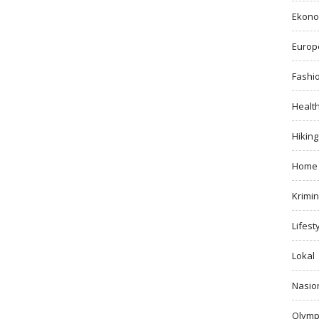
Ekono
Europ
Fashi
Healt
Hiking
Home
Krimin
Lifest
Lokal
Nasio
Olymp