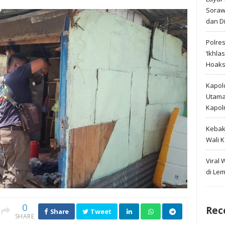
Soraw
dan D
Polre
‘Ikhla
Hoak
Kapold
Utama 
Kapol
Kebak
Wali 
Viral
di Le
0
Rec
Share
Tweet
SHARE