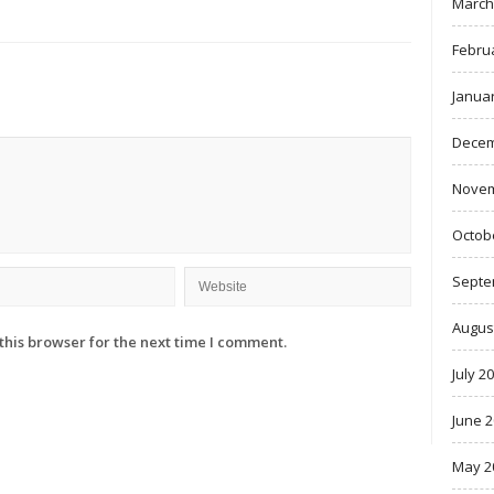
March
Febru
Janua
Decem
Novem
Octob
Septe
Augus
this browser for the next time I comment.
July 2
June 
May 2