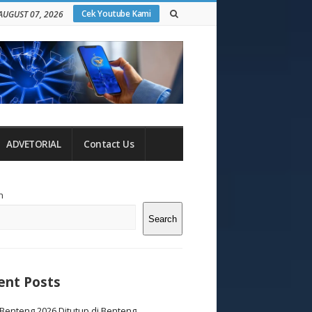
Cek Youtube Kami
 AUGUST 07, 2026
ADVETORIAL
Contact Us
te
h
debar
Search
ent Posts
Benteng 2026 Ditutup di Benteng