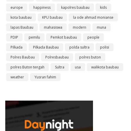
europe
happiness
kapolres baubau
kids
kota baubau
KPU baubau
la ode ahmad monianse
lapas Baubau
mahasiswa
modern
muna
PDIP
pemilu
Pemkot baubau
people
Pilkada
Pilkada Baubau
polda sultra
polisi
Polres Baubau
Polresbaubau
polres buton
polres Buton tengah
Sultra
usa
walikota baubau
weather
Yusran fahim