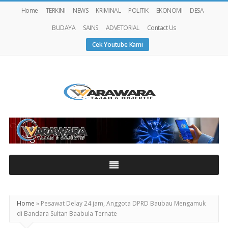
Home
TERKINI
NEWS
KRIMINAL
POLITIK
EKONOMI
DESA
BUDAYA
SAINS
ADVETORIAL
Contact Us
Cek Youtube Kami
Warawaranews
Home
»
Pesawat Delay 24 jam, Anggota DPRD Baubau Mengamuk
di Bandara Sultan Baabula Ternate