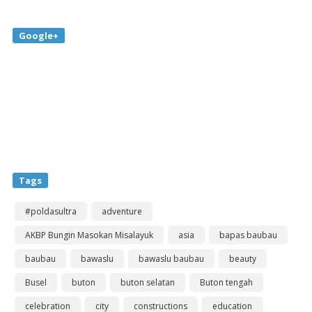
Google+
Tags
#poldasultra
adventure
AKBP Bungin Masokan Misalayuk
asia
bapas baubau
baubau
bawaslu
bawaslu baubau
beauty
Busel
buton
buton selatan
Buton tengah
celebration
city
constructions
education