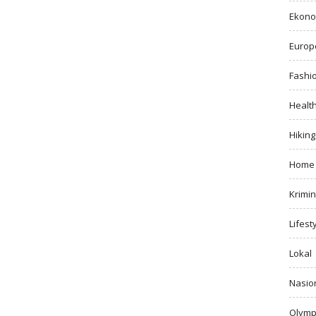
Ekono
Europ
Fashi
Healt
Hiking
Home
Krimin
Lifest
Lokal
Nasio
Olymp