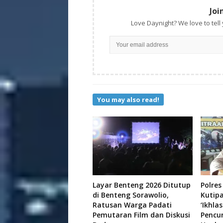
Joi
Love Daynight? We love to tell
You may also read!
Layar Benteng 2026 Ditutup
Polres
di Benteng Sorawolio,
Kutip
Ratusan Warga Padati
‘Ikhla
Pemutaran Film dan Diskusi
Pencu