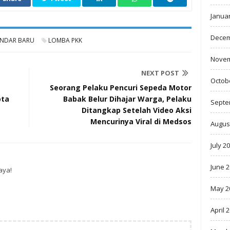
Janua
Decem
NDAR BARU
LOMBA PKK
Novem
NEXT POST
Octob
Seorang Pelaku Pencuri Sepeda Motor
ota
Babak Belur Dihajar Warga, Pelaku
Septe
Ditangkap Setelah Video Aksi
Mencurinya Viral di Medsos
Augus
July 2
June 
aya!
May 2
April 