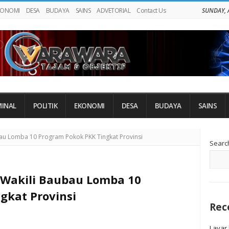
KONOMI
DESA
BUDAYA
SAINS
ADVETORIAL
Contact Us
SUNDAY, 
MINAL
POLITIK
EKONOMI
DESA
BUDAYA
SAINS
Si
au Lomba 10 Program Pokok PKK Tingkat Provinsi
Searc
Si
 Wakili Baubau Lomba 10
gkat Provinsi
Rec
Layar 