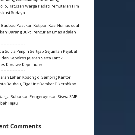
olio, Ratusan Warga Padati Pemutaran Film
iskusi Budaya
s Baubau Pastikan Kutipan Kasi Humas soal
skan’ Barang Bukti Pencurian Emas adalah
s
a Sultra Pimpin Sertijab Sejumlah Pejabat
dan Kapolres Jajaran Serta Lantik
res Konawe Kepulauan
aran Lahan Kosong di Samping Kantor
Kota Baubau, Tiga Unit Damkar Dikerahkan
 Warga Bubarkan Pengeroyokan Siswa SMP
mbah Hijau
ent Comments