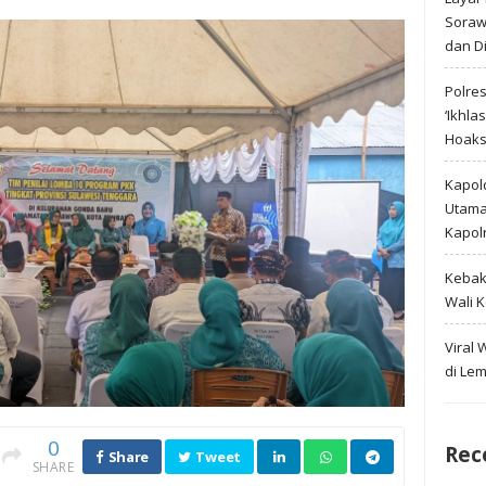
Soraw
dan D
Polre
‘Ikhla
Hoak
Kapold
Utama 
Kapol
Kebak
Wali 
Viral
di Le
0
Rec
Share
Tweet
SHARE