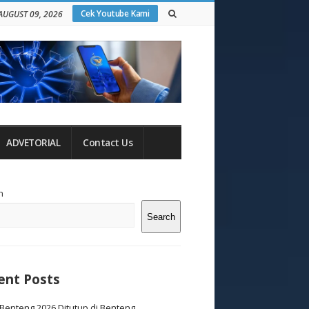
Cek Youtube Kami
AUGUST 09, 2026
ADVETORIAL
Contact Us
te
h
debar
Search
ent Posts
Benteng 2026 Ditutup di Benteng