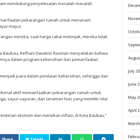
dalam mendukung penyelesaian masalah-masalah
Decem
Novem
 pemanfaatan pekarangan rumah untuk menanam
sayur-mayur.
Octob
angan mereka, saat harga cabai melonjak, mereka tidak
Septe
ota Baubau, Reffiani Dwiatmo Rasman menyatakan bahwa
Augus
lannya dalam program kebersihan dan pemanfaatan
July 2
menjadi juara dalam penilaian kebersihan, sehingga dari
June 
 dikenal aktif memanfaatkan pekarangan rumah untuk
May 2
, sayur-sayuran, dan tanaman hias yang memiliki nilai
April 
miskinan ekstrem dan menekan inflasi, di Kota Baubau,”
March
Febru
Share
Tweet