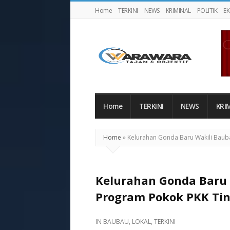
Home
TERKINI
NEWS
KRIMINAL
POLITIK
E
Warawaranews
Home
TERKINI
NEWS
KRI
Home
»
Kelurahan Gonda Baru Wakili Baub
Kelurahan Gonda Baru
Program Pokok PKK Tin
IN
BAUBAU
,
LOKAL
,
TERKINI