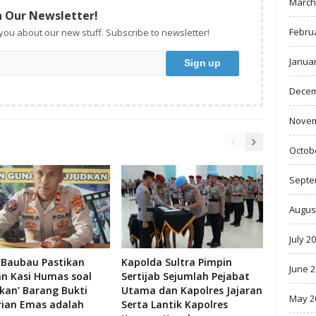
March
n Our Newsletter!
Febru
 you about our new stuff. Subscribe to newsletter!
Janua
Decem
Novem
Octob
Septe
Augus
July 2
 Baubau Pastikan
Kapolda Sultra Pimpin
June 
an Kasi Humas soal
Sertijab Sejumlah Pejabat
skan’ Barang Bukti
Utama dan Kapolres Jajaran
May 2
rian Emas adalah
Serta Lantik Kapolres