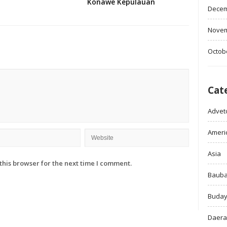
Konawe Kepulauan
Decem
Novem
Octob
Cat
Adveto
Ameri
Asia
this browser for the next time I comment.
Baub
Buda
Daer