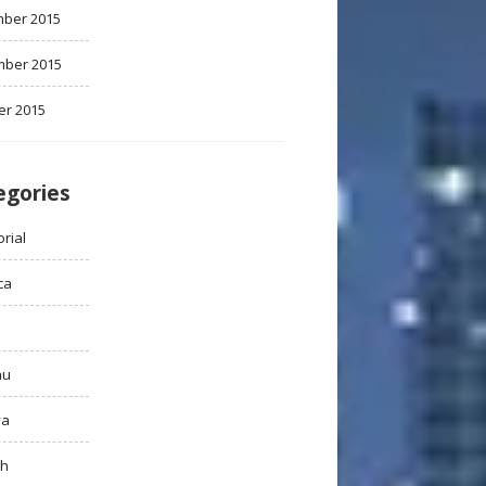
ber 2015
ber 2015
er 2015
egories
rial
ca
au
ya
ah