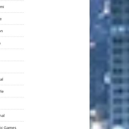
mi
e
on
h
al
yle
nal
ic Games