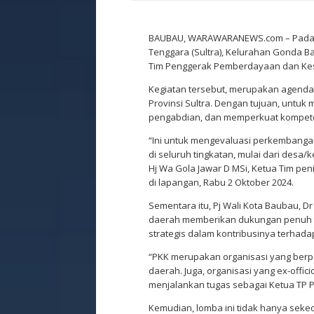
BAUBAU, WARAWARANEWS.com – Pada lo
Tenggara (Sultra), Kelurahan Gonda Ba
Tim Penggerak Pemberdayaan dan Kese
Kegiatan tersebut, merupakan agenda 
Provinsi Sultra. Dengan tujuan, untu
pengabdian, dan memperkuat kompete
“Ini untuk mengevaluasi perkembanga
di seluruh tingkatan, mulai dari desa
Hj Wa Gola Jawar D MSi, Ketua Tim pen
di lapangan, Rabu 2 Oktober 2024.
Sementara itu, Pj Wali Kota Baubau, 
daerah memberikan dukungan penuh te
strategis dalam kontribusinya terha
“PKK merupakan organisasi yang berper
daerah. Juga, organisasi yang ex-offici
menjalankan tugas sebagai Ketua TP P
Kemudian, lomba ini tidak hanya seked