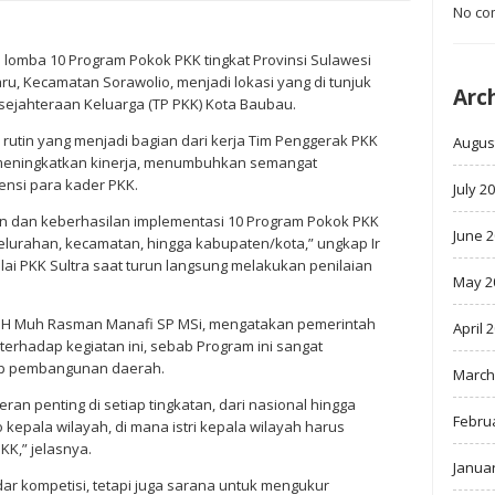
No co
mba 10 Program Pokok PKK tingkat Provinsi Sulawesi
ru, Kecamatan Sorawolio, menjadi lokasi yang di tunjuk
Arc
jahteraan Keluarga (TP PKK) Kota Baubau.
rutin yang menjadi bagian dari kerja Tim Penggerak PKK
Augus
k meningkatkan kinerja, menumbuhkan semangat
nsi para kader PKK.
July 2
n dan keberhasilan implementasi 10 Program Pokok PKK
June 
/kelurahan, kecamatan, hingga kabupaten/kota,” ungkap Ir
ilai PKK Sultra saat turun langsung melakukan penilaian
May 2
Dr H Muh Rasman Manafi SP MSi, mengatakan pemerintah
April 
rhadap kegiatan ini, sebab Program ini sangat
dap pembangunan daerah.
March
an penting di setiap tingkatan, dari nasional hingga
Febru
o kepala wilayah, di mana istri kepala wilayah harus
KK,” jelasnya.
Janua
ar kompetisi, tetapi juga sarana untuk mengukur